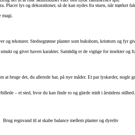
. Placer lys og dekorationer, så de kan nydes fra stuen, når mørket fal
e magi.
er og teksturer. Stedsegrønne planter som buksbom, kristtorn og fyr giv
 smukt og giver haven karakter. Samtidig er de vigtige for insekter og f
at bruge det, du allerede har, på nye måder. Et par lyskæder, nogle grene
rbillede – et sted, hvor du kan finde ro og glæde midt i årstidens stilhed.
Brug regnvand til at skabe balance mellem planter og dyreliv