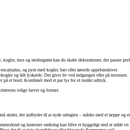
ogler, mos og stedsegrønt kan du skabe dekorationer, der passer perfek
 eucalyptus, og pynt med kogler, bær eller tørrede appelsinskiver.
ogler og lidt lyskæde. Det giver liv ved indgangen eller på terrassen.
r på et bord. Kombinér med et par lys for et rustikt udtryk.
vinterens rolige farver og former.
å steder, der indbyder til at nyde udsigten – måske med et tæppe og e
meskind og lanterner omkring kan blive et hyggeligt sted at sidde en st
rug det til at riste skumfiduser eller blot nyde flammernes spil.