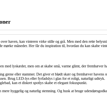
ioner
 over haven, kan vinteren virke stille og grå. Men med den rette belysn
e mørke måneder. Her får du inspiration til, hvordan du kan skabe vinte
aven med lyskæder, men om at skabe små, varme glimt, der fremhæver ha
g grene eller stammer. Det giver et blødt skær og fremhæver havens str
ssen. Brug LED-lys eller fyrfadslys i glas for et roligt, naturligt udtryk.
uglebad, kan et diskret spotlys skabe et elegant fokuspunkt.
en mere hyggelig og naturlig stemning. Og husk at bruge udendørsgodken