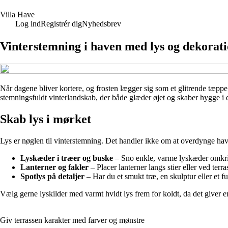
V
illa
H
ave
Log ind
Registrér dig
Nyhedsbrev
Vinterstemning i haven med lys og dekorat
Når dagene bliver kortere, og frosten lægger sig som et glitrende tæppe
stemningsfuldt vinterlandskab, der både glæder øjet og skaber hygge i d
Skab lys i mørket
Lys er nøglen til vinterstemning. Det handler ikke om at overdynge h
Lyskæder i træer og buske
– Sno enkle, varme lyskæder omkrin
Lanterner og fakler
– Placer lanterner langs stier eller ved terra
Spotlys på detaljer
– Har du et smukt træ, en skulptur eller et f
Vælg gerne lyskilder med varmt hvidt lys frem for koldt, da det giver 
Giv terrassen karakter med farver og mønstre