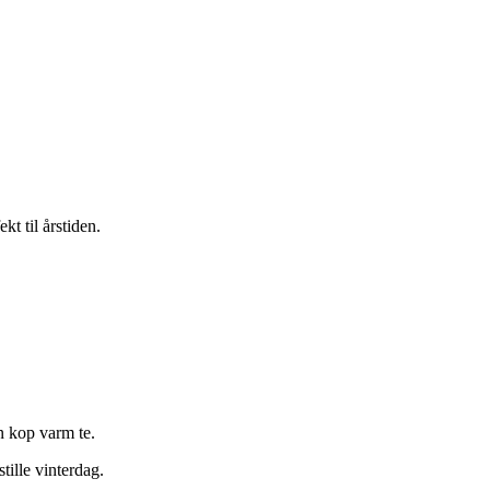
t til årstiden.
n kop varm te.
ille vinterdag.