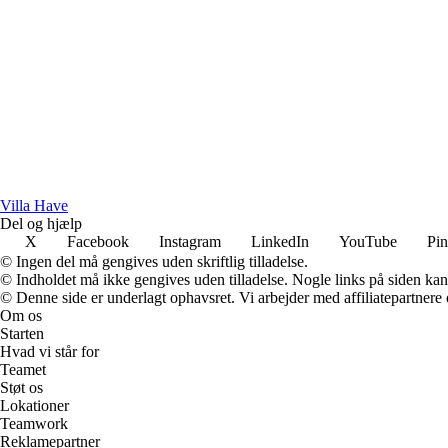
V
illa
H
ave
Del og hjælp
X
Facebook
Instagram
LinkedIn
YouTube
Pin
© Ingen del må gengives uden skriftlig tilladelse.
© Indholdet må ikke gengives uden tilladelse. Nogle links på siden ka
© Denne side er underlagt ophavsret. Vi arbejder med affiliatepartnere 
Om os
Starten
Hvad vi står for
Teamet
Støt os
Lokationer
Teamwork
Reklamepartner