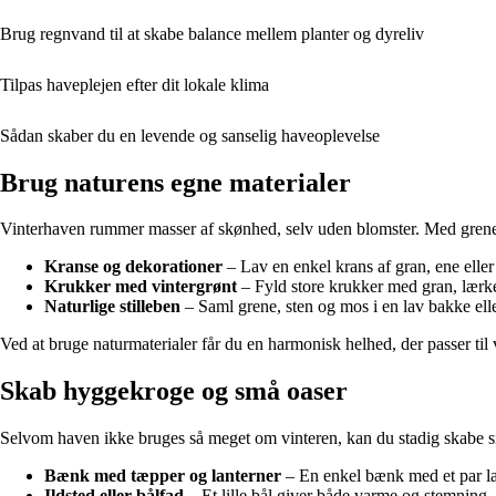
Brug regnvand til at skabe balance mellem planter og dyreliv
Tilpas haveplejen efter dit lokale klima
Sådan skaber du en levende og sanselig haveoplevelse
Brug naturens egne materialer
Vinterhaven rummer masser af skønhed, selv uden blomster. Med grene, k
Kranse og dekorationer
– Lav en enkel krans af gran, ene eller
Krukker med vintergrønt
– Fyld store krukker med gran, lærkek
Naturlige stilleben
– Saml grene, sten og mos i en lav bakke elle
Ved at bruge naturmaterialer får du en harmonisk helhed, der passer til 
Skab hyggekroge og små oaser
Selvom haven ikke bruges så meget om vinteren, kan du stadig skabe sm
Bænk med tæpper og lanterner
– En enkel bænk med et par lam
Ildsted eller bålfad
– Et lille bål giver både varme og stemning. B