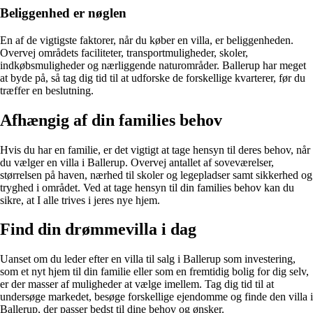
Beliggenhed er nøglen
En af de vigtigste faktorer, når du køber en villa, er beliggenheden.
Overvej områdets faciliteter, transportmuligheder, skoler,
indkøbsmuligheder og nærliggende naturområder. Ballerup har meget
at byde på, så tag dig tid til at udforske de forskellige kvarterer, før du
træffer en beslutning.
Afhængig af din families behov
Hvis du har en familie, er det vigtigt at tage hensyn til deres behov, når
du vælger en villa i Ballerup. Overvej antallet af soveværelser,
størrelsen på haven, nærhed til skoler og legepladser samt sikkerhed og
tryghed i området. Ved at tage hensyn til din families behov kan du
sikre, at I alle trives i jeres nye hjem.
Find din drømmevilla i dag
Uanset om du leder efter en villa til salg i Ballerup som investering,
som et nyt hjem til din familie eller som en fremtidig bolig for dig selv,
er der masser af muligheder at vælge imellem. Tag dig tid til at
undersøge markedet, besøge forskellige ejendomme og finde den villa i
Ballerup, der passer bedst til dine behov og ønsker.