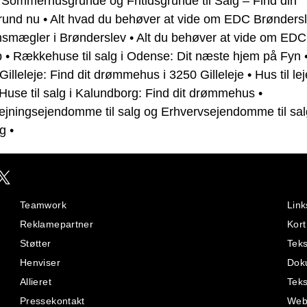
•
Sommerhusgrunde og Fritidsgrunde til Salg – Find din
rund nu
•
Alt hvad du behøver at vide om EDC Brønders
smægler i Brønderslev
•
Alt du behøver at vide om EDC
p
•
Rækkehuse til salg i Odense: Dit næste hjem på Fyn
 i Gilleleje: Find dit drømmehus i 3250 Gilleleje
•
Hus til lej
Huse til salg i Kalundborg: Find dit drømmehus
•
ejningsejendomme til salg og Erhvervsejendomme til sal
rg
•
Teamwork
Link
Reklamepartner
Kort
Støtter
Teks
Henviser
Dok
Allieret
Teks
Pressekontakt
Web