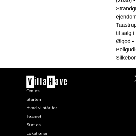
(2630)
Strandg
ejendom
Taastru
til salg
Ølgod
•
Boligudl
Silkebo
V
illa
H
ave
Om os
Starten
Hvad vi står for
Teamet
Støt os
Lokationer