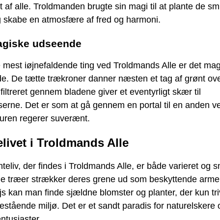
 af alle. Troldmanden brugte sin magi til at plante de s
g skabe en atmosfære af fred og harmoni.
agiske udseende
 mest iøjnefaldende ting ved Troldmands Alle er det ma
. De tætte trækroner danner næsten et tag af grønt ove
 filtreret gennem bladene giver et eventyrligt skær til
erne. Det er som at gå gennem en portal til en anden v
turen regerer suverænt.
elivet i Troldmands Alle
teliv, der findes i Troldmands Alle, er både varieret og 
e træer strækker deres grene ud som beskyttende arme
s kan man finde sjældne blomster og planter, der kun tri
estående miljø. Det er et sandt paradis for naturelskere 
ntusiaster.