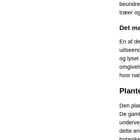
beundret
træer o
Det m
En af de
udseende
og lyset
omgivels
hvor na
Plant
Den plan
De gaml
undervej
dette en
botanike