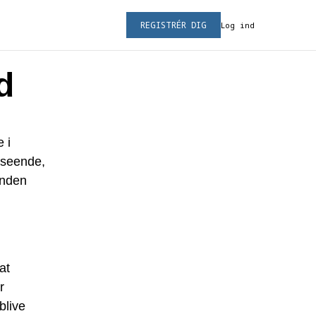
REGISTRÉR DIG
Log ind
d
 i
dseende,
anden
at
r
blive