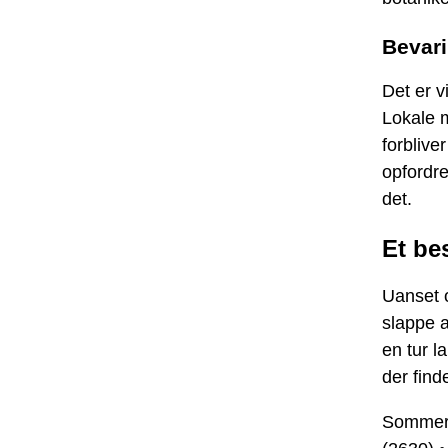
Bevari
Det er v
Lokale m
forblive
opfordre
det.
Et be
Uanset o
slappe a
en tur l
der find
Sommerhu