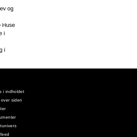
lev og
•
Huse
e i
g i
s i indholdet
 over siden
ter
umenter
tunivers
feed