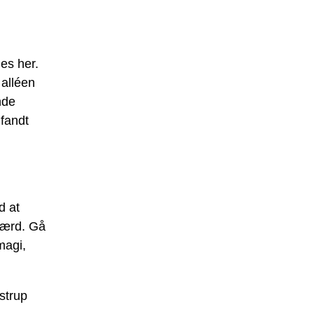
es her.
 alléen
nde
 fandt
d at
værd. Gå
 magi,
astrup