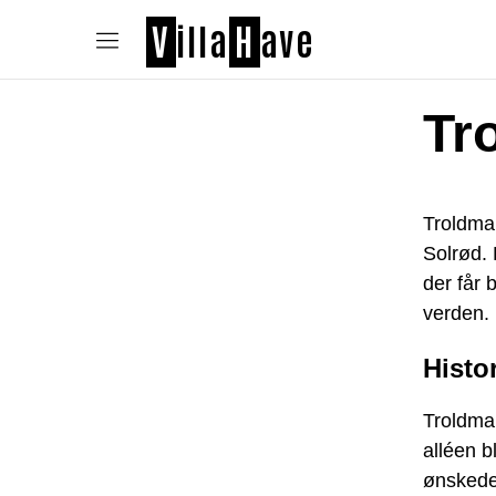
V
illa
H
ave
Tr
Troldman
Solrød.
der får 
verden.
Histo
Troldman
alléen b
ønskede 