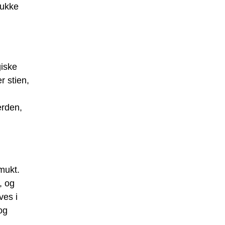
mukke
giske
r stien,
erden,
smukt.
, og
ves i
og