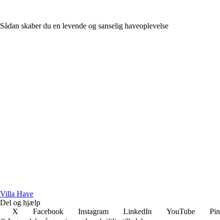
Sådan skaber du en levende og sanselig haveoplevelse
V
illa
H
ave
Del og hjælp
X
Facebook
Instagram
LinkedIn
YouTube
Pin