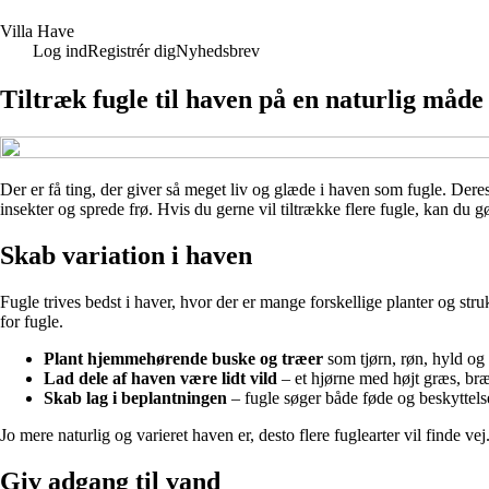
V
illa
H
ave
Log ind
Registrér dig
Nyhedsbrev
Tiltræk fugle til haven på en naturlig måde
Der er få ting, der giver så meget liv og glæde i haven som fugle. Der
insekter og sprede frø. Hvis du gerne vil tiltrække flere fugle, kan du gø
Skab variation i haven
Fugle trives bedst i haver, hvor der er mange forskellige planter og str
for fugle.
Plant hjemmehørende buske og træer
som tjørn, røn, hyld og 
Lad dele af haven være lidt vild
– et hjørne med højt græs, bræ
Skab lag i beplantningen
– fugle søger både føde og beskyttels
Jo mere naturlig og varieret haven er, desto flere fuglearter vil finde vej
Giv adgang til vand