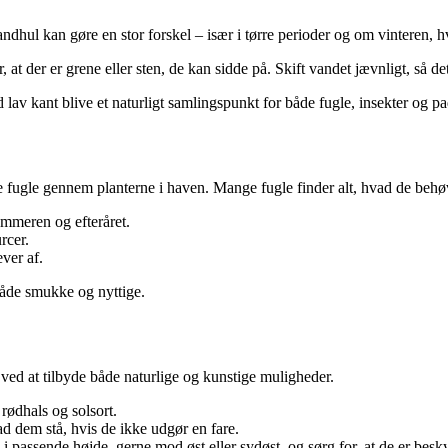
vandhul kan gøre en stor forskel – især i tørre perioder og om vinteren, h
 at der er grene eller sten, de kan sidde på. Skift vandet jævnligt, så det 
lav kant blive et naturligt samlingspunkt for både fugle, insekter og pa
fugle gennem planterne i haven. Mange fugle finder alt, hvad de behøver
ommeren og efteråret.
rcer.
ver af.
både smukke og nyttige.
ved at tilbyde både naturlige og kunstige muligheder.
rødhals og solsort.
ad dem stå, hvis de ikke udgør en fare.
assende højde, gerne mod øst eller sydøst, og sørg for, at de er besky