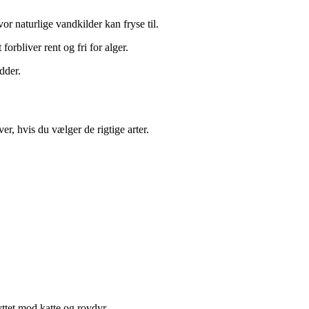
vor naturlige vandkilder kan fryse til.
forbliver rent og fri for alger.
dder.
, hvis du vælger de rigtige arter.
ttet mod katte og rovdyr.