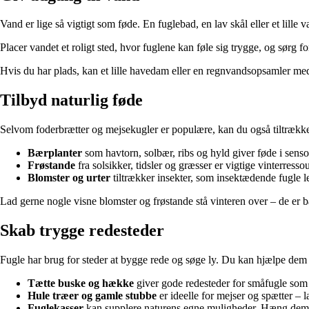
Vand er lige så vigtigt som føde. En fuglebad, en lav skål eller et lille 
Placer vandet et roligt sted, hvor fuglene kan føle sig trygge, og sørg for,
Hvis du har plads, kan et lille havedam eller en regnvandsopsamler med 
Tilbyd naturlig føde
Selvom foderbrætter og mejsekugler er populære, kan du også tiltrække 
Bærplanter
som havtorn, solbær, ribs og hyld giver føde i sens
Frøstande
fra solsikker, tidsler og græsser er vigtige vinterressou
Blomster og urter
tiltrækker insekter, som insektædende fugle le
Lad gerne nogle visne blomster og frøstande stå vinteren over – de er 
Skab trygge redesteder
Fugle har brug for steder at bygge rede og søge ly. Du kan hjælpe dem 
Tætte buske og hække
giver gode redesteder for småfugle som 
Hule træer og gamle stubbe
er ideelle for mejser og spætter – l
Fuglekasser
kan supplere naturens egne muligheder. Hæng dem i p