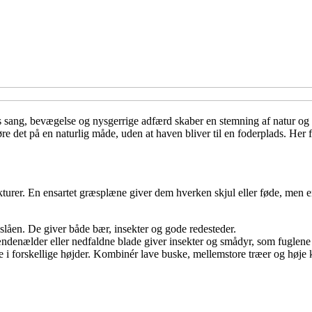
es sang, bevægelse og nysgerrige adfærd skaber en stemning af natur og 
re det på en naturlig måde, uden at haven bliver til en foderplads. Her få
ukturer. En ensartet græsplæne giver dem hverken skjul eller føde, men en
slåen. De giver både bær, insekter og gode redesteder.
ndenælder eller nedfaldne blade giver insekter og smådyr, som fuglene 
e i forskellige højder. Kombinér lave buske, mellemstore træer og høje 
.