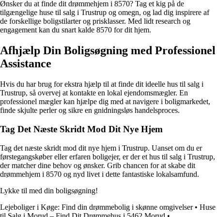
Ønsker du at finde dit drømmehjem i 8570? Tag et kig på de
tilgængelige huse til salg i Trustrup og omegn, og lad dig inspirere af
de forskellige boligstilarter og prisklasser. Med lidt research og
engagement kan du snart kalde 8570 for dit hjem.
Afhjælp Din Boligsøgning med Professionel
Assistance
Hvis du har brug for ekstra hjælp til at finde dit ideelle hus til salg i
Trustrup, så overvej at kontakte en lokal ejendomsmægler. En
professionel mægler kan hjælpe dig med at navigere i boligmarkedet,
finde skjulte perler og sikre en gnidningsløs handelsproces.
Tag Det Næste Skridt Mod Dit Nye Hjem
Tag det næste skridt mod dit nye hjem i Trustrup. Uanset om du er
førstegangskøber eller erfaren boligejer, er der et hus til salg i Trustrup,
der matcher dine behov og ønsker. Grib chancen for at skabe dit
drømmehjem i 8570 og nyd livet i dette fantastiske lokalsamfund.
Lykke til med din boligsøgning!
Lejeboliger i Køge: Find din drømmebolig i skønne omgivelser
•
Huse
til Salg i Morud – Find Dit Drømmehus i 5462 Morud
•