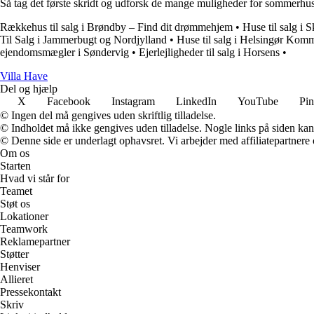
Så tag det første skridt og udforsk de mange muligheder for sommerhus
Rækkehus til salg i Brøndby – Find dit drømmehjem
•
Huse til salg i
Til Salg i Jammerbugt og Nordjylland
•
Huse til salg i Helsingør Ko
ejendomsmægler i Søndervig
•
Ejerlejligheder til salg i Horsens
•
V
illa
H
ave
Del og hjælp
X
Facebook
Instagram
LinkedIn
YouTube
Pin
© Ingen del må gengives uden skriftlig tilladelse.
© Indholdet må ikke gengives uden tilladelse. Nogle links på siden ka
© Denne side er underlagt ophavsret. Vi arbejder med affiliatepartnere 
Om os
Starten
Hvad vi står for
Teamet
Støt os
Lokationer
Teamwork
Reklamepartner
Støtter
Henviser
Allieret
Pressekontakt
Skriv