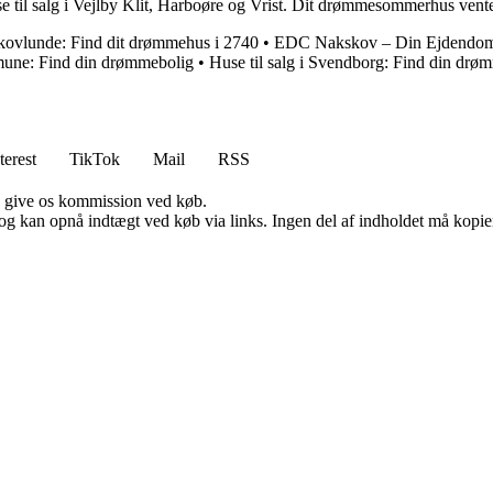
e til salg i Vejlby Klit, Harboøre og Vrist. Dit drømmesommerhus vente
 Skovlunde: Find dit drømmehus i 2740
•
EDC Nakskov – Din Ejdendom
mmune: Find din drømmebolig
•
Huse til salg i Svendborg: Find din drø
terest
TikTok
Mail
RSS
n give os kommission ved køb.
og kan opnå indtægt ved køb via links. Ingen del af indholdet må kopiere