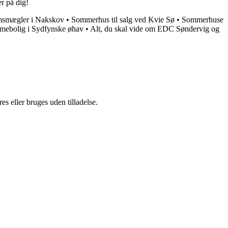
r på dig!
smægler i Nakskov
•
Sommerhus til salg ved Kvie Sø
•
Sommerhuse
mmebolig i Sydfynske øhav
•
Alt, du skal vide om EDC Søndervig og
s eller bruges uden tilladelse.