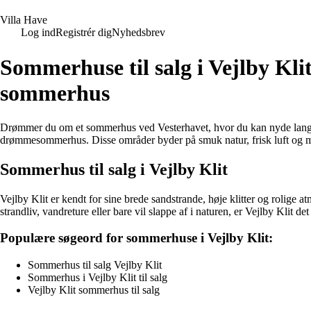
V
illa
H
ave
Log ind
Registrér dig
Nyhedsbrev
Sommerhuse til salg i Vejlby Klit
sommerhus
Drømmer du om et sommerhus ved Vesterhavet, hvor du kan nyde lange da
drømmesommerhus. Disse områder byder på smuk natur, frisk luft og mas
Sommerhus til salg i Vejlby Klit
Vejlby Klit er kendt for sine brede sandstrande, høje klitter og rolige a
strandliv, vandreture eller bare vil slappe af i naturen, er Vejlby Klit det
Populære søgeord for sommerhuse i Vejlby Klit:
Sommerhus til salg Vejlby Klit
Sommerhus i Vejlby Klit til salg
Vejlby Klit sommerhus til salg