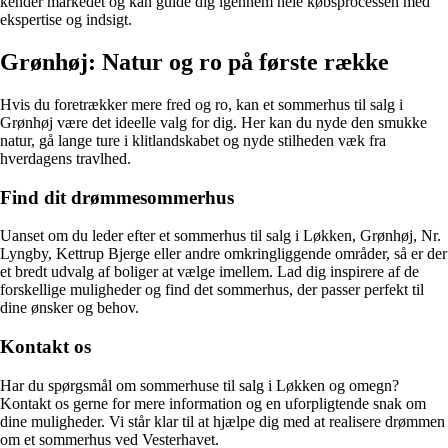
kender markedet og kan guide dig igennem hele købsprocessen med
ekspertise og indsigt.
Grønhøj: Natur og ro på første række
Hvis du foretrækker mere fred og ro, kan et sommerhus til salg i
Grønhøj være det ideelle valg for dig. Her kan du nyde den smukke
natur, gå lange ture i klitlandskabet og nyde stilheden væk fra
hverdagens travlhed.
Find dit drømmesommerhus
Uanset om du leder efter et sommerhus til salg i Løkken, Grønhøj, Nr.
Lyngby, Kettrup Bjerge eller andre omkringliggende områder, så er der
et bredt udvalg af boliger at vælge imellem. Lad dig inspirere af de
forskellige muligheder og find det sommerhus, der passer perfekt til
dine ønsker og behov.
Kontakt os
Har du spørgsmål om sommerhuse til salg i Løkken og omegn?
Kontakt os gerne for mere information og en uforpligtende snak om
dine muligheder. Vi står klar til at hjælpe dig med at realisere drømmen
om et sommerhus ved Vesterhavet.