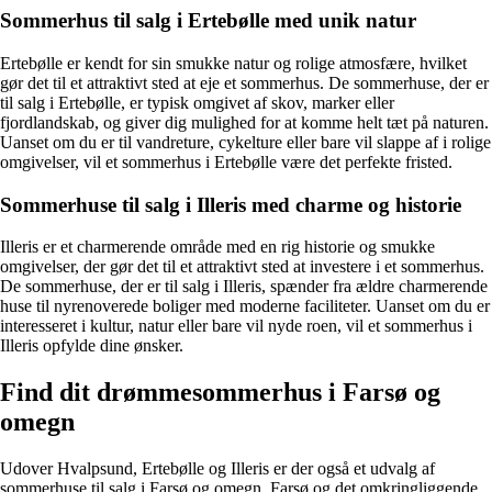
Sommerhus til salg i Ertebølle med unik natur
Ertebølle er kendt for sin smukke natur og rolige atmosfære, hvilket
gør det til et attraktivt sted at eje et sommerhus. De sommerhuse, der er
til salg i Ertebølle, er typisk omgivet af skov, marker eller
fjordlandskab, og giver dig mulighed for at komme helt tæt på naturen.
Uanset om du er til vandreture, cykelture eller bare vil slappe af i rolige
omgivelser, vil et sommerhus i Ertebølle være det perfekte fristed.
Sommerhuse til salg i Illeris med charme og historie
Illeris er et charmerende område med en rig historie og smukke
omgivelser, der gør det til et attraktivt sted at investere i et sommerhus.
De sommerhuse, der er til salg i Illeris, spænder fra ældre charmerende
huse til nyrenoverede boliger med moderne faciliteter. Uanset om du er
interesseret i kultur, natur eller bare vil nyde roen, vil et sommerhus i
Illeris opfylde dine ønsker.
Find dit drømmesommerhus i Farsø og
omegn
Udover Hvalpsund, Ertebølle og Illeris er der også et udvalg af
sommerhuse til salg i Farsø og omegn. Farsø og det omkringliggende