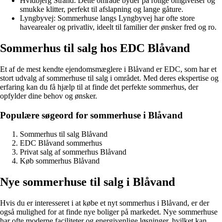
Hvidbjerg Strand: Dette område byder på rolige omgivelser og
smukke klitter, perfekt til afslapning og lange gåture.
Lyngbyvej: Sommerhuse langs Lyngbyvej har ofte store
havearealer og privatliv, ideelt til familier der ønsker fred og ro.
Sommerhus til salg hos EDC Blåvand
Et af de mest kendte ejendomsmæglere i Blåvand er EDC, som har et
stort udvalg af sommerhuse til salg i området. Med deres ekspertise og
erfaring kan du få hjælp til at finde det perfekte sommerhus, der
opfylder dine behov og ønsker.
Populære søgeord for sommerhuse i Blåvand
Sommerhus til salg Blåvand
EDC Blåvand sommerhus
Privat salg af sommerhus Blåvand
Køb sommerhus Blåvand
Nye sommerhuse til salg i Blåvand
Hvis du er interesseret i at købe et nyt sommerhus i Blåvand, er der
også mulighed for at finde nye boliger på markedet. Nye sommerhuse
har ofte moderne faciliteter og energivenlige løsninger, hvilket kan