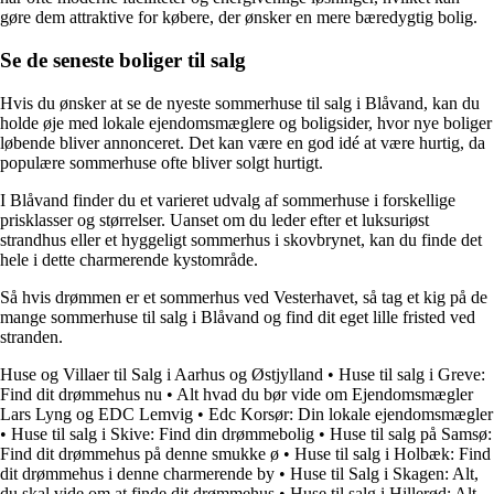
gøre dem attraktive for købere, der ønsker en mere bæredygtig bolig.
Se de seneste boliger til salg
Hvis du ønsker at se de nyeste sommerhuse til salg i Blåvand, kan du
holde øje med lokale ejendomsmæglere og boligsider, hvor nye boliger
løbende bliver annonceret. Det kan være en god idé at være hurtig, da
populære sommerhuse ofte bliver solgt hurtigt.
I Blåvand finder du et varieret udvalg af sommerhuse i forskellige
prisklasser og størrelser. Uanset om du leder efter et luksuriøst
strandhus eller et hyggeligt sommerhus i skovbrynet, kan du finde det
hele i dette charmerende kystområde.
Så hvis drømmen er et sommerhus ved Vesterhavet, så tag et kig på de
mange sommerhuse til salg i Blåvand og find dit eget lille fristed ved
stranden.
Huse og Villaer til Salg i Aarhus og Østjylland
•
Huse til salg i Greve:
Find dit drømmehus nu
•
Alt hvad du bør vide om Ejendomsmægler
Lars Lyng og EDC Lemvig
•
Edc Korsør: Din lokale ejendomsmægler
•
Huse til salg i Skive: Find din drømmebolig
•
Huse til salg på Samsø:
Find dit drømmehus på denne smukke ø
•
Huse til salg i Holbæk: Find
dit drømmehus i denne charmerende by
•
Huse til Salg i Skagen: Alt,
du skal vide om at finde dit drømmehus
•
Huse til salg i Hillerød: Alt