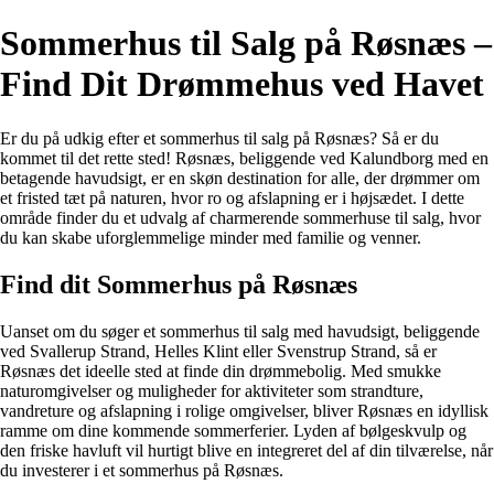
Sommerhus til Salg på Røsnæs –
Find Dit Drømmehus ved Havet
Er du på udkig efter et sommerhus til salg på Røsnæs? Så er du
kommet til det rette sted! Røsnæs, beliggende ved Kalundborg med en
betagende havudsigt, er en skøn destination for alle, der drømmer om
et fristed tæt på naturen, hvor ro og afslapning er i højsædet. I dette
område finder du et udvalg af charmerende sommerhuse til salg, hvor
du kan skabe uforglemmelige minder med familie og venner.
Find dit Sommerhus på Røsnæs
Uanset om du søger et sommerhus til salg med havudsigt, beliggende
ved Svallerup Strand, Helles Klint eller Svenstrup Strand, så er
Røsnæs det ideelle sted at finde din drømmebolig. Med smukke
naturomgivelser og muligheder for aktiviteter som strandture,
vandreture og afslapning i rolige omgivelser, bliver Røsnæs en idyllisk
ramme om dine kommende sommerferier. Lyden af bølgeskvulp og
den friske havluft vil hurtigt blive en integreret del af din tilværelse, når
du investerer i et sommerhus på Røsnæs.