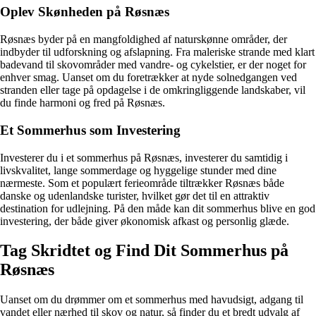
Oplev Skønheden på Røsnæs
Røsnæs byder på en mangfoldighed af naturskønne områder, der
indbyder til udforskning og afslapning. Fra maleriske strande med klart
badevand til skovområder med vandre- og cykelstier, er der noget for
enhver smag. Uanset om du foretrækker at nyde solnedgangen ved
stranden eller tage på opdagelse i de omkringliggende landskaber, vil
du finde harmoni og fred på Røsnæs.
Et Sommerhus som Investering
Investerer du i et sommerhus på Røsnæs, investerer du samtidig i
livskvalitet, lange sommerdage og hyggelige stunder med dine
nærmeste. Som et populært ferieområde tiltrækker Røsnæs både
danske og udenlandske turister, hvilket gør det til en attraktiv
destination for udlejning. På den måde kan dit sommerhus blive en god
investering, der både giver økonomisk afkast og personlig glæde.
Tag Skridtet og Find Dit Sommerhus på
Røsnæs
Uanset om du drømmer om et sommerhus med havudsigt, adgang til
vandet eller nærhed til skov og natur, så finder du et bredt udvalg af