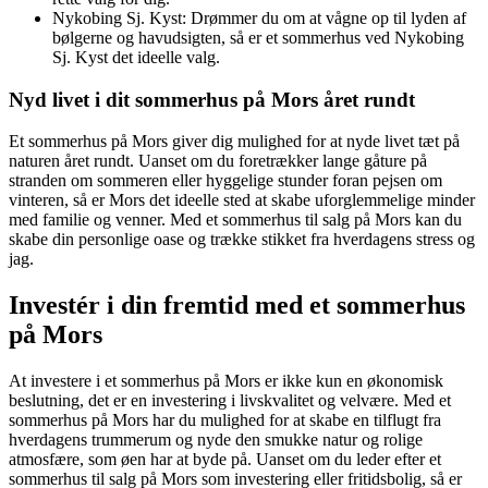
Nykobing Sj. Kyst: Drømmer du om at vågne op til lyden af
bølgerne og havudsigten, så er et sommerhus ved Nykobing
Sj. Kyst det ideelle valg.
Nyd livet i dit sommerhus på Mors året rundt
Et sommerhus på Mors giver dig mulighed for at nyde livet tæt på
naturen året rundt. Uanset om du foretrækker lange gåture på
stranden om sommeren eller hyggelige stunder foran pejsen om
vinteren, så er Mors det ideelle sted at skabe uforglemmelige minder
med familie og venner. Med et sommerhus til salg på Mors kan du
skabe din personlige oase og trække stikket fra hverdagens stress og
jag.
Investér i din fremtid med et sommerhus
på Mors
At investere i et sommerhus på Mors er ikke kun en økonomisk
beslutning, det er en investering i livskvalitet og velvære. Med et
sommerhus på Mors har du mulighed for at skabe en tilflugt fra
hverdagens trummerum og nyde den smukke natur og rolige
atmosfære, som øen har at byde på. Uanset om du leder efter et
sommerhus til salg på Mors som investering eller fritidsbolig, så er