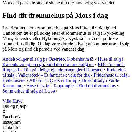
Mors det perfekte sted at skabe din drømmebolig ved vandet.
Find dit drømmehus på Mors i dag
Lad drømmen om et sommerhus på Mors blive til virkelighed.
Uanset om du er på udkig efter et sommerhus til salg i Nykoebing
Mors, Sillerslev eller Nykobing Sj. Kyst, så har vi det perfekte
sommerhus til dig. Opdag vores brede udvalg af sommerhuse til salg
på Mors og find dit paradis ved vandet i dag!
Andelsboliger til salg på Østerbro, København Ø
•
Huse til salg i
København og omegn: Find din drømmebolig nu
•
EDC Selandia
Ringsted – Din pålidelige ejendomsmægler i Ringsted
•
Rækkehus
til salg i Vallensbæk – Et fantastisk valg for dig
•
Fritidshuse til salg i
Hedehusene
•
Alt om EDC Øster Hurup
•
Huse til salg i Varde
Kommune
•
Huse til salg i Tappernøje – Find dit drømmehus
•
Sommerhus til salg på Læsø
•
V
illa
H
ave
Del og hjælp
X
Facebook
Instagram
LinkedIn