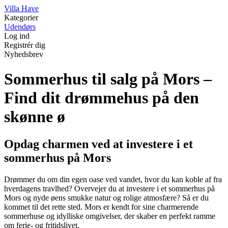
V
illa
H
ave
Kategorier
Udendørs
Log ind
Registrér dig
Nyhedsbrev
Sommerhus til salg på Mors –
Find dit drømmehus på den
skønne ø
Opdag charmen ved at investere i et
sommerhus på Mors
Drømmer du om din egen oase ved vandet, hvor du kan koble af fra
hverdagens travlhed? Overvejer du at investere i et sommerhus på
Mors og nyde øens smukke natur og rolige atmosfære? Så er du
kommet til det rette sted. Mors er kendt for sine charmerende
sommerhuse og idylliske omgivelser, der skaber en perfekt ramme
om ferie- og fritidslivet.