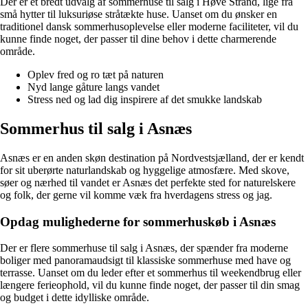
Der er et bredt udvalg af sommerhuse til salg i Høve Strand, lige fra
små hytter til luksuriøse stråtækte huse. Uanset om du ønsker en
traditionel dansk sommerhusoplevelse eller moderne faciliteter, vil du
kunne finde noget, der passer til dine behov i dette charmerende
område.
Oplev fred og ro tæt på naturen
Nyd lange gåture langs vandet
Stress ned og lad dig inspirere af det smukke landskab
Sommerhus til salg i Asnæs
Asnæs er en anden skøn destination på Nordvestsjælland, der er kendt
for sit uberørte naturlandskab og hyggelige atmosfære. Med skove,
søer og nærhed til vandet er Asnæs det perfekte sted for naturelskere
og folk, der gerne vil komme væk fra hverdagens stress og jag.
Opdag mulighederne for sommerhuskøb i Asnæs
Der er flere sommerhuse til salg i Asnæs, der spænder fra moderne
boliger med panoramaudsigt til klassiske sommerhuse med have og
terrasse. Uanset om du leder efter et sommerhus til weekendbrug eller
længere ferieophold, vil du kunne finde noget, der passer til din smag
og budget i dette idylliske område.