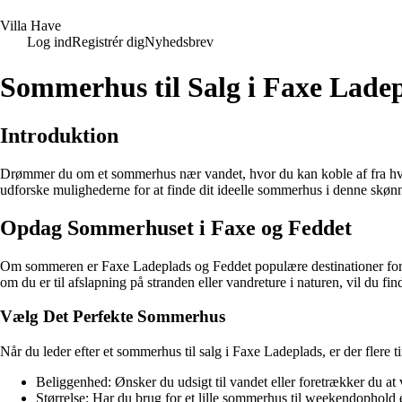
V
illa
H
ave
Log ind
Registrér dig
Nyhedsbrev
Sommerhus til Salg i Faxe Lade
Introduktion
Drømmer du om et sommerhus nær vandet, hvor du kan koble af fra hve
udforske mulighederne for at finde dit ideelle sommerhus i denne skøn
Opdag Sommerhuset i Faxe og Feddet
Om sommeren er Faxe Ladeplads og Feddet populære destinationer for fo
om du er til afslapning på stranden eller vandreture i naturen, vil du fin
Vælg Det Perfekte Sommerhus
Når du leder efter et sommerhus til salg i Faxe Ladeplads, er der flere t
Beliggenhed: Ønsker du udsigt til vandet eller foretrækker du at
Størrelse: Har du brug for et lille sommerhus til weekendophold ell