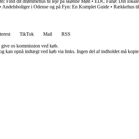
n: Find dit drømmehus til leje på skønne Møn
•
EDC Fanø: Din lokal
•
Andelsboliger i Odense og på Fyn: En Komplet Guide
•
Rækkehus til
terest
TikTok
Mail
RSS
n give os kommission ved køb.
og kan opnå indtægt ved køb via links. Ingen del af indholdet må kopiere