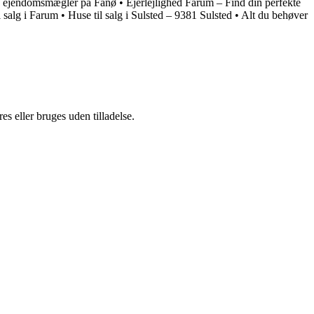
e ejendomsmægler på Fanø
•
Ejerlejlighed Farum – Find din perfekte
 salg i Farum
•
Huse til salg i Sulsted – 9381 Sulsted
•
Alt du behøver
s eller bruges uden tilladelse.