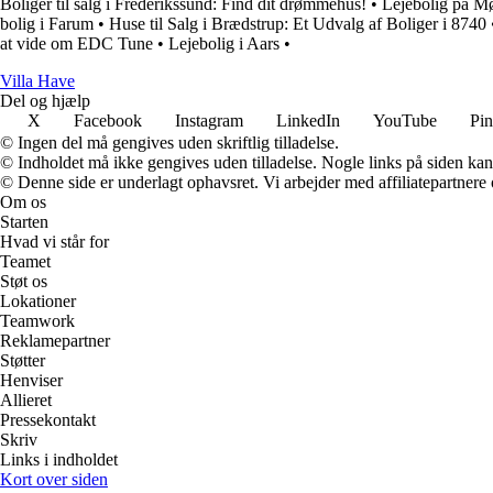
Boliger til salg i Frederikssund: Find dit drømmehus!
•
Lejebolig på Mø
bolig i Farum
•
Huse til Salg i Brædstrup: Et Udvalg af Boliger i 8740
at vide om EDC Tune
•
Lejebolig i Aars
•
V
illa
H
ave
Del og hjælp
X
Facebook
Instagram
LinkedIn
YouTube
Pin
© Ingen del må gengives uden skriftlig tilladelse.
© Indholdet må ikke gengives uden tilladelse. Nogle links på siden ka
© Denne side er underlagt ophavsret. Vi arbejder med affiliatepartnere 
Om os
Starten
Hvad vi står for
Teamet
Støt os
Lokationer
Teamwork
Reklamepartner
Støtter
Henviser
Allieret
Pressekontakt
Skriv
Links i indholdet
Kort over siden