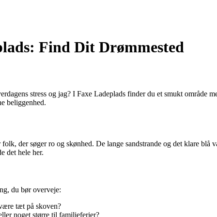
plads: Find Dit Drømmested
rdagens stress og jag? I Faxe Ladeplads finder du et smukt område m
ne beliggenhed.
lk, der søger ro og skønhed. De lange sandstrande og det klare blå van
de det hele her.
ing, du bør overveje:
 være tæt på skoven?
er noget større til familieferier?