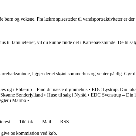
e børn og voksne. Fra lækre spisesteder til vandsportsaktiviteter er der a
hus til familieferier, vil du kunne finde det i Karrebæksminde. De til sal
rrebæksminde, ligger der et skønt sommerhus og venter på dig. Gør din 
lnæs og i Ebberup – Find dit næste drømmehus
•
EDC Lystrup: Din loka
i Skønne Sønderjylland
•
Huse til salg i Nyråd
•
EDC Svenstrup – Din l
ler i Maribo
•
terest
TikTok
Mail
RSS
n give os kommission ved køb.