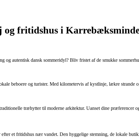
j og fritidshus i Karrebæksmind
g og autentisk dansk sommeridyl? Bliv fristet af de smukke sommerhuse
kale beboere og turister. Med kilometervis af kystlinje, lækre strande 
traditionelle træhytter til moderne arkitektur. Uanset dine præferencer o
 efter et fritidshus nær vandet. Den hyggelige stemning, de lokale buti