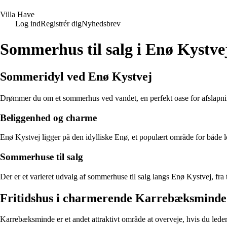
V
illa
H
ave
Log ind
Registrér dig
Nyhedsbrev
Sommerhus til salg i Enø Kystve
Sommeridyl ved Enø Kystvej
Drømmer du om et sommerhus ved vandet, en perfekt oase for afslapnin
Beliggenhed og charme
Enø Kystvej ligger på den idylliske Enø, et populært område for både lo
Sommerhuse til salg
Der er et varieret udvalg af sommerhuse til salg langs Enø Kystvej, fra 
Fritidshus i charmerende Karrebæksminde
Karrebæksminde er et andet attraktivt område at overveje, hvis du leder