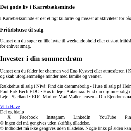
Det gode liv i Karrebæksminde
I Karrebæksminde er der et rigt kulturliv og masser af aktiviteter for båd
Fritidshuse til salg
Uanset om du søger en lille hytte til weekendophold eller et stort fritids
for enhver smag.
Invester i din sommerdrøm
Uanset om du falder for charmen ved Enø Kystvej eller atmosfæren i Ka
og skab uforglemmelige minder med familie og venner.
Rækkehus til salg i Nivå: Find din drømmebolig
•
Huse til salg på He
Poul Erik Bech EDC
•
Hus til leje i Aabenraa: Find din drømmebolig 
Leje i Sjælland
•
EDC Maribo: Mød Møller Jensen – Din Ejendomsmæg
V
illa
H
ave
Del og hjælp
X
Facebook
Instagram
LinkedIn
YouTube
Pin
© Ingen del må gengives uden skriftlig tilladelse.
© Indholdet må ikke gengives uden tilladelse. Nogle links på siden ka