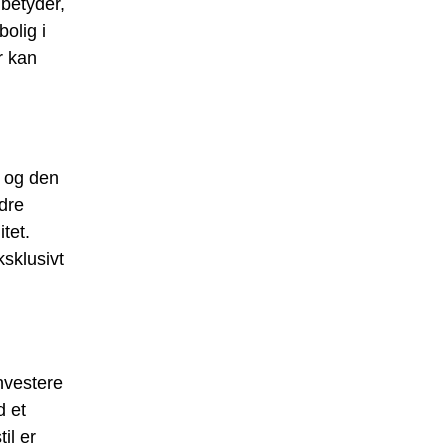
 betyder,
bolig i
r kan
b og den
ndre
tet.
ksklusivt
investere
d et
il er