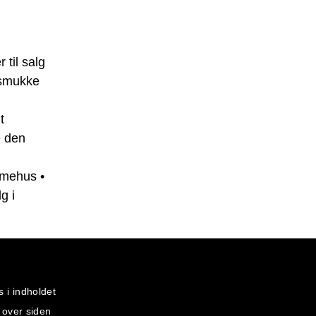
r til salg
 smukke
t
e den
ømmehus
•
g i
s i indholdet
 over siden