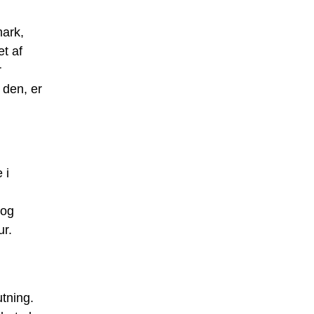
mark,
t af
r
 den, er
 i
 og
ur.
tning.