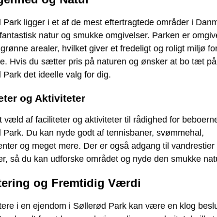
 Park ligger i et af de mest eftertragtede områder i Dan
fantastisk natur og smukke omgivelser. Parken er omgive
grønne arealer, hvilket giver et fredeligt og roligt miljø fo
. Hvis du sætter pris på naturen og ønsker at bo tæt på
 Park det ideelle valg for dig.
eter og Aktiviteter
 væld af faciliteter og aktiviteter til rådighed for beboerne
d Park. Du kan nyde godt af tennisbaner, svømmehal,
enter og meget mere. Der er også adgang til vandrestier
ter, så du kan udforske området og nyde den smukke nat
tering og Fremtidig Værdi
tere i en ejendom i Søllerød Park kan være en klog beslu