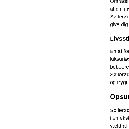
Området 
at din i
Søllerød
give dig
Livsst
En af fo
luksuriø
beboere,
Søllerød
og trygt 
Opsu
Søllerød
i en eks
væld af 