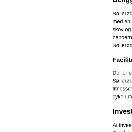
Søllerød
med en 
skov og 
beboerne
Søllerød
Facilit
Der er et
Søllerø
fitnessc
cykelru
Inves
At inves