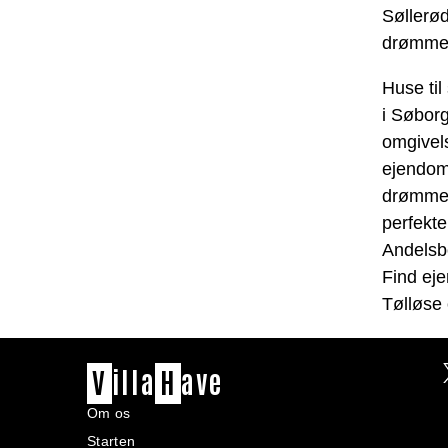
Søllerød
drømmebo
Huse til
i Søbor
omgivel
ejendom
drømme
perfekte
Andelsb
Find ej
Tølløse
V
illa
H
ave
Om os
Starten