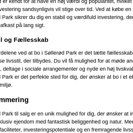
er kendt for at have en høj værdi og popularitet, hvilket
nvestering sandsynligvis vil stige over tid. Ved at købe en 
 Park sikrer du dig en stabil og værdifuld investering, de
 afkast på lang sigt.
il og Fællesskab
rdelene ved at bo i Søllerød Park er det tætte fællesska
se livsstil, der tilbydes. Du vil få mulighed for at møde a
 deltage i sociale arrangementer og nyde en høj livskvali
 Park er det perfekte sted for dig, der ønsker at bo i et e
miljø.
mmering
 Park til salg er en unik mulighed for dig, der ønsker at 
klusiv ejendom med fantastisk beliggenhed og natur. Me
faciliteter, investeringspotentiale og en fremragende livsst