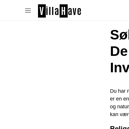
V
illa
H
ave
Søl
De
In
Du har m
er en en
og natur
kan være
Belig