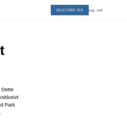
REGISTRÉR DIG
Log ind
t
 Dette
ksklusivt
ød Park
.