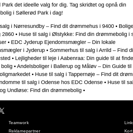
 Park det ideelle valg for dig. Tag skridtet og opnå din
lig i Søllerød Park i dag!
 salg i Nørresundby – Find dit drømmehus i 9400
•
Bolige
g 2860
•
Huse til salg i Ølstykke: Find din drømmebolig i
ser
•
EDC Jyderup Ejendomsmægler – Din lokale
smægler i Jyderup
•
Sommerhus til salg i Arrild – Find di
sted
•
Lejligheder til leje i Aabenraa: Din guide til at find
 bolig
•
Andelsboliger i Ballerup og Måløv – Din Guide til
oligmarkedet
•
Huse til salg i Tappernøje – Find dit dr
endomme til salg i Odense hos EDC Odense
•
Huse til sal
 og Undløse: Find din drømmebolig
•
Teamwork
Link
Reklamepartner
Kort