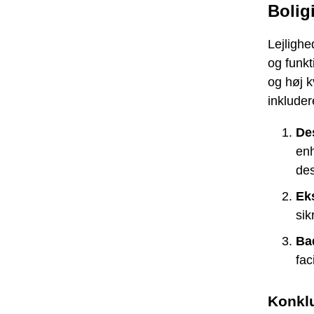
Bolig
Lejligh
og funkt
og høj k
inkluder
De
en
des
Ek
sik
Ba
fac
Konkl