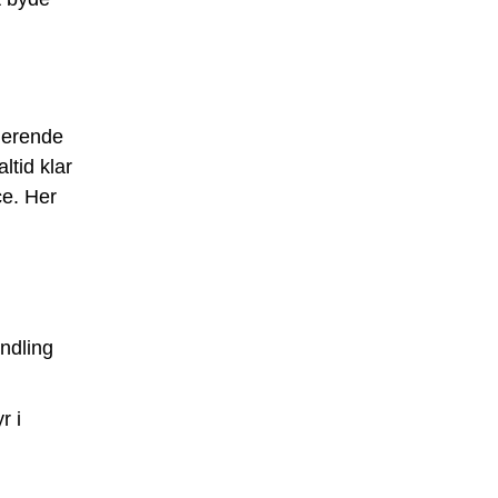
nerende
ltid klar
e. Her
ndling
r i