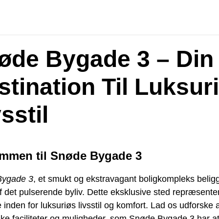
øde Bygade 3 – Din
stination Til Luksur
sstil
mmen til Snøde Bygade 3
Bygade 3
, et smukt og ekstravagant boligkompleks belig
af det pulserende byliv. Dette eksklusive sted repræsente
 inden for luksuriøs livsstil og komfort. Lad os udforske a
ske faciliteter og muligheder, som Snøde Bygade 3 har a