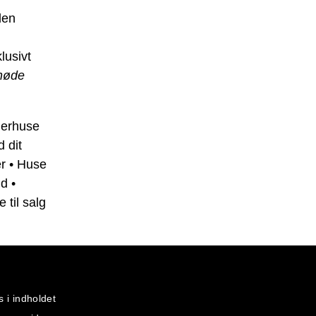
den
lusivt
nøde
erhuse
 dit
r
•
Huse
nd
•
 til salg
s i indholdet