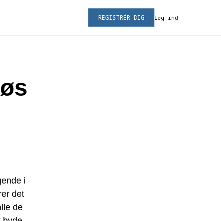
REGISTRÉR DIG
Log ind
iøs
gende i
rer det
lle de
t byde