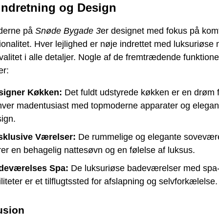
indretning og Design
ederne på
Snøde Bygade 3
er designet med fokus på komfo
ionalitet. Hver lejlighed er nøje indrettet med luksuriøse
valitet i alle detaljer. Nogle af de fremtrædende funktione
er:
signer Køkken:
Det fuldt udstyrede køkken er en drøm 
hver madentusiast med topmoderne apparater og elegan
ign.
sklusive Værelser:
De rummelige og elegante sovevær
rer en behagelig nattesøvn og en følelse af luksus.
deværelses Spa:
De luksuriøse badeværelser med spa
iliteter er et tilflugtssted for afslapning og selvforkælelse.
usion