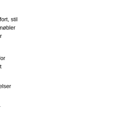
rt, stil
 møbler
r
for
t
elser
-