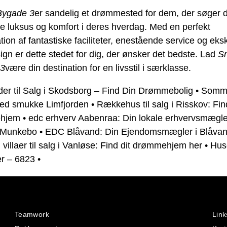
Bygade 3
er sandelig et drømmested for dem, der søger 
ve luksus og komfort i deres hverdag. Med en perfekt
ion af fantastiske faciliteter, enestående service og eksk
ign er dette stedet for dig, der ønsker det bedste. Lad
S
 3
være din destination for en livsstil i særklasse.
der til Salg i Skodsborg – Find Din Drømmebolig
•
Somm
 ved smukke Limfjorden
•
Rækkehus til salg i Risskov: Find
hjem
•
edc erhverv Aabenraa: Din lokale erhvervsmægle
 i Munkebo
•
EDC Blåvand: Din Ejendomsmægler i Blåva
villaer til salg i Vanløse: Find dit drømmehjem her
•
Huse
er – 6823
•
Teamwork
Link