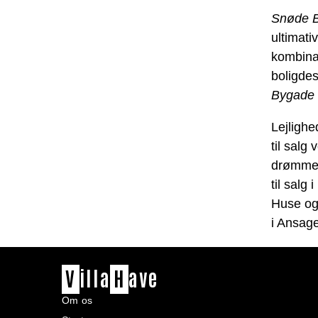
Snøde 
ultimati
kombinat
boligdes
Bygade
Lejlighe
til salg
drømme
til salg
Huse og 
i Ansag
V
illa
H
ave
Om os