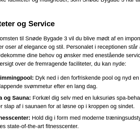
teter og Service
omsten til Snøde Bygade 3 vil du blive mødt af en impo
er oser af elegance og stil. Personalet i receptionen står a
imødekomme dine behov og ønsker med enestående servic
ersigt over de fremragende faciliteter, du kan nyde:
immingpool:
Dyk ned i den forfriskende pool og nyd en
lappende svømmetur efter en lang dag.
a og Sauna:
Forkæl dig selv med en luksuriøs spa-beha
er slap af i saunaen for at løsne op i kroppen og sindet.
tnesscenter:
Hold dig i form med moderne træningsudsty
es state-of-the-art fitnesscenter.