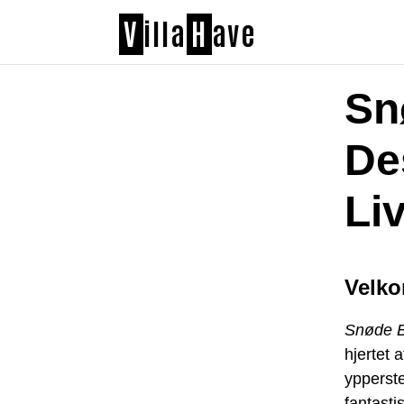
V
illa
H
ave
Sn
De
Liv
Velko
Snøde 
hjertet 
ypperste
fantasti