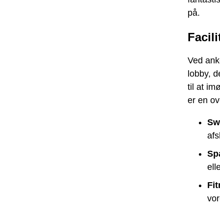
på.
Facili
Ved ank
lobby, d
til at 
er en ov
Sw
afs
Sp
ell
Fi
vor