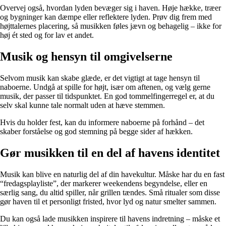
Overvej også, hvordan lyden bevæger sig i haven. Høje hække, træer
og bygninger kan dæmpe eller reflektere lyden. Prøv dig frem med
højttalernes placering, så musikken føles jævn og behagelig – ikke for
høj ét sted og for lav et andet.
Musik og hensyn til omgivelserne
Selvom musik kan skabe glæde, er det vigtigt at tage hensyn til
naboerne. Undgå at spille for højt, især om aftenen, og vælg gerne
musik, der passer til tidspunktet. En god tommelfingerregel er, at du
selv skal kunne tale normalt uden at hæve stemmen.
Hvis du holder fest, kan du informere naboerne på forhånd – det
skaber forståelse og god stemning på begge sider af hækken.
Gør musikken til en del af havens identitet
Musik kan blive en naturlig del af din havekultur. Måske har du en fast
“fredagsplayliste”, der markerer weekendens begyndelse, eller en
særlig sang, du altid spiller, når grillen tændes. Små ritualer som disse
gør haven til et personligt fristed, hvor lyd og natur smelter sammen.
Du kan også lade musikken inspirere til havens indretning – måske et