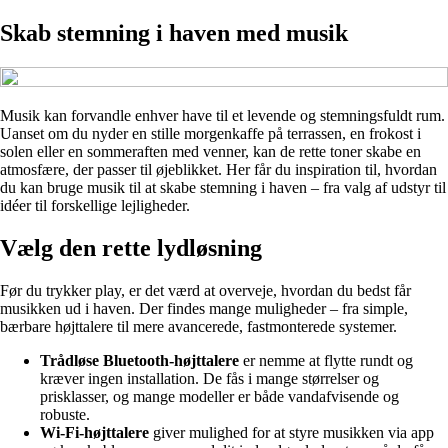
Skab stemning i haven med musik
Musik kan forvandle enhver have til et levende og stemningsfuldt rum.
Uanset om du nyder en stille morgenkaffe på terrassen, en frokost i
solen eller en sommeraften med venner, kan de rette toner skabe en
atmosfære, der passer til øjeblikket. Her får du inspiration til, hvordan
du kan bruge musik til at skabe stemning i haven – fra valg af udstyr til
idéer til forskellige lejligheder.
Vælg den rette lydløsning
Før du trykker play, er det værd at overveje, hvordan du bedst får
musikken ud i haven. Der findes mange muligheder – fra simple,
bærbare højttalere til mere avancerede, fastmonterede systemer.
Trådløse Bluetooth-højttalere
er nemme at flytte rundt og
kræver ingen installation. De fås i mange størrelser og
prisklasser, og mange modeller er både vandafvisende og
robuste.
Wi-Fi-højttalere
giver mulighed for at styre musikken via app