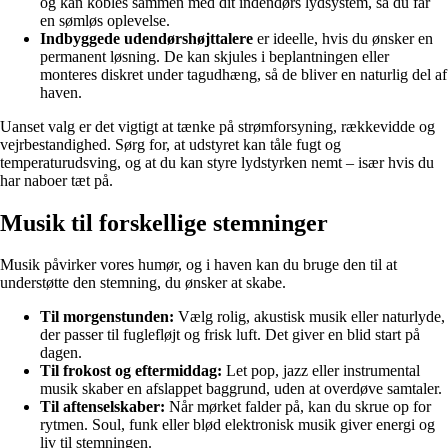
og kan kobles sammen med dit indendørs lydsystem, så du får
en sømløs oplevelse.
Indbyggede udendørshøjttalere
er ideelle, hvis du ønsker en
permanent løsning. De kan skjules i beplantningen eller
monteres diskret under tagudhæng, så de bliver en naturlig del af
haven.
Uanset valg er det vigtigt at tænke på strømforsyning, rækkevidde og
vejrbestandighed. Sørg for, at udstyret kan tåle fugt og
temperaturudsving, og at du kan styre lydstyrken nemt – især hvis du
har naboer tæt på.
Musik til forskellige stemninger
Musik påvirker vores humør, og i haven kan du bruge den til at
understøtte den stemning, du ønsker at skabe.
Til morgenstunden:
Vælg rolig, akustisk musik eller naturlyde,
der passer til fuglefløjt og frisk luft. Det giver en blid start på
dagen.
Til frokost og eftermiddag:
Let pop, jazz eller instrumental
musik skaber en afslappet baggrund, uden at overdøve samtaler.
Til aftenselskaber:
Når mørket falder på, kan du skrue op for
rytmen. Soul, funk eller blød elektronisk musik giver energi og
liv til stemningen.