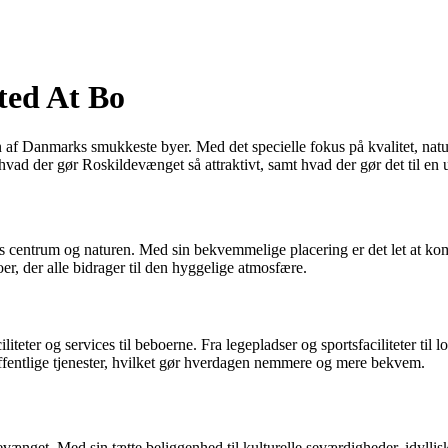
ted At Bo
n af Danmarks smukkeste byer. Med det specielle fokus på kvalitet, natur
, hvad der gør Roskildevænget så attraktivt, samt hvad der gør det til en
s centrum og naturen. Med sin bekvemmelige placering er det let at kom
r, der alle bidrager til den hyggelige atmosfære.
teter og services til beboerne. Fra legepladser og sportsfaciliteter til l
ffentlige tjenester, hvilket gør hverdagen nemmere og mere bekvem.
vænget. Med sin tætte beliggenhed til kulturelle seværdigheder, idyllisk