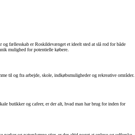
 og fællesskab er Roskildevænget et ideelt sted at slå rod for både
 unik mulighed for potentielle købere.
me til og fra arbejde, skole, indkøbsmuligheder og rekreative områder.
okale butikker og cafeer, er der alt, hvad man har brug for inden for
e parker og naturskønne stier, er der altid noget at opleve og udforske.