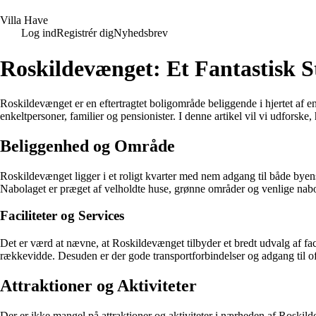
V
illa
H
ave
Log ind
Registrér dig
Nyhedsbrev
Roskildevænget: Et Fantastisk S
Roskildevænget er en eftertragtet boligområde beliggende i hjertet af e
enkeltpersoner, familier og pensionister. I denne artikel vil vi udforske
Beliggenhed og Område
Roskildevænget ligger i et roligt kvarter med nem adgang til både byen
Nabolaget er præget af velholdte huse, grønne områder og venlige naboe
Faciliteter og Services
Det er værd at nævne, at Roskildevænget tilbyder et bredt udvalg af facili
rækkevidde. Desuden er der gode transportforbindelser og adgang til o
Attraktioner og Aktiviteter
Der er ikke mangel på attraktioner og aktiviteter i nærheden af Roskilde