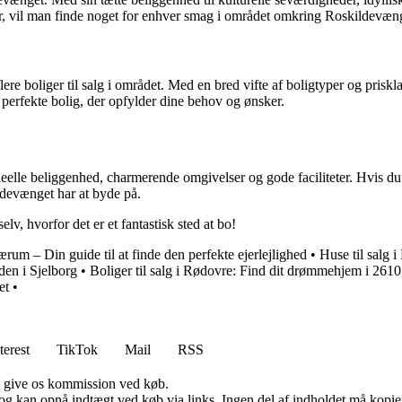
er, vil man finde noget for enhver smag i området omkring Roskildevæn
ere boliger til salg i området. Med en bred vifte af boligtyper og prisk
 perfekte bolig, der opfylder dine behov og ønsker.
eelle beliggenhed, charmerende omgivelser og gode faciliteter. Hvis du ov
devænget har at byde på.
v, hvorfor det er et fantastisk sted at bo!
Nærum – Din guide til at finde den perfekte ejerlejlighed
•
Huse til salg i
den i Sjelborg
•
Boliger til salg i Rødovre: Find dit drømmehjem i 2610
et
•
terest
TikTok
Mail
RSS
n give os kommission ved køb.
og kan opnå indtægt ved køb via links. Ingen del af indholdet må kopiere