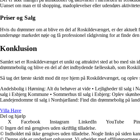
Uanset om man er til shopping, madoplevelser eller udendørs aktivitet
Priser og Salg
Hvis du drømmer om at blive en del af Roskildevænget, er der aktuelt fl
undersøge markedet nøje og få professionel rådgivning for at finde den
Konklusion
Samlet set er Roskildevænget et unikt og attraktivt sted at bo med sin id
drømmebolig og blive en del af det indbydende fællesskab, som Roskil
Så tag det første skridt mod dit nye hjem på Roskildevænget, og oplev sel
Andelsbolig i Hørning: Alt du behøver at vide
•
Lejligheder til salg i 
salg i Esbjerg Kommune
•
Sommerhus til salg i Esbjerg: Oplev skønhe
Landejendomme til salg i Nordsjælland: Find din drømmebolig på land
V
illa
H
ave
Del og hjælp
X
Facebook
Instagram
LinkedIn
YouTube
Pin
© Ingen del må gengives uden skriftlig tilladelse.
© Indholdet må ikke gengives uden tilladelse. Nogle links på siden ka
© Denne side er underlagt ophavsret. Vi arbejder med affiliatepartnere 