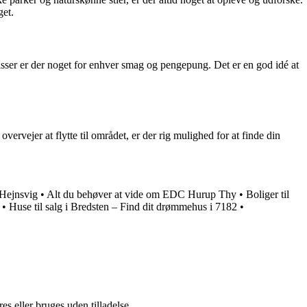
get.
lasser er der noget for enhver smag og pengepung. Det er en god idé at
ervejer at flytte til området, er der rig mulighed for at finde din
 Hejnsvig
•
Alt du behøver at vide om EDC Hurup Thy
•
Boliger til
•
Huse til salg i Bredsten – Find dit drømmehus i 7182
•
s eller bruges uden tilladelse.