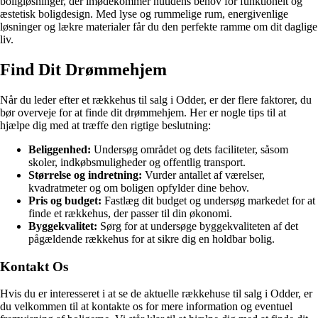
boligløsninger, der imødekommer nutidens behov for funktionelt og
æstetisk boligdesign. Med lyse og rummelige rum, energivenlige
løsninger og lækre materialer får du den perfekte ramme om dit daglige
liv.
Find Dit Drømmehjem
Når du leder efter et rækkehus til salg i Odder, er der flere faktorer, du
bør overveje for at finde dit drømmehjem. Her er nogle tips til at
hjælpe dig med at træffe den rigtige beslutning:
Beliggenhed:
Undersøg området og dets faciliteter, såsom
skoler, indkøbsmuligheder og offentlig transport.
Størrelse og indretning:
Vurder antallet af værelser,
kvadratmeter og om boligen opfylder dine behov.
Pris og budget:
Fastlæg dit budget og undersøg markedet for at
finde et rækkehus, der passer til din økonomi.
Byggekvalitet:
Sørg for at undersøge byggekvaliteten af det
pågældende rækkehus for at sikre dig en holdbar bolig.
Kontakt Os
Hvis du er interesseret i at se de aktuelle rækkehuse til salg i Odder, er
du velkommen til at kontakte os for mere information og eventuel