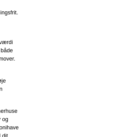
ngsfrit.
 værdi
d både
emover.
øje
in
erhuse
v og
onihave
 dit