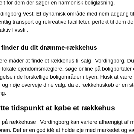
elt for dem der søger en harmonisk boligløsning.
dingborg Vest: Et dynamisk område med nem adgang til
entlig transport og rekreative faciliteter, perfekt til dem d
aktiv livsstil.
 finder du dit drømme-rækkehus
lere måder at finde et rækkehus til salg i Vordingborg. D
 lokale ejendomsmæglere, søge online på boligportaler e
else i de forskellige boligområder i byen. Husk at være
 og nøje overveje dine valg, da et rækkehuskøb er en st
ng.
ette tidspunkt at købe et rækkehus
e på rækkehuse i Vordingborg kan variere afhængigt af 
nen. Det er en god idé at holde øje med markedet og væ