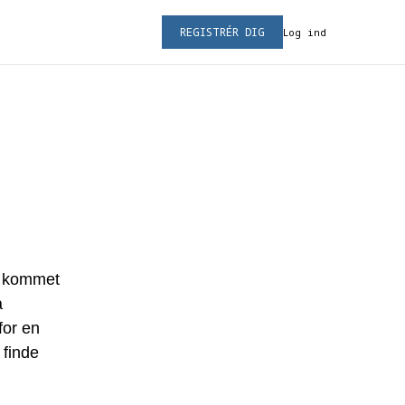
REGISTRÉR DIG
Log ind
du kommet
å
for en
 finde