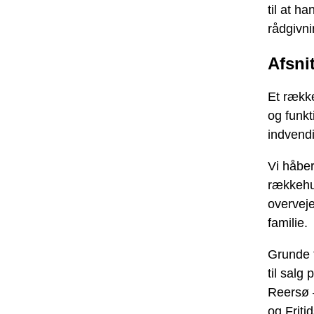
til at h
rådgivni
Afsni
Et rækk
og funk
indvendi
Vi håber
rækkehu
overveje
familie.
Grunde 
til salg
Reersø 
og Friti