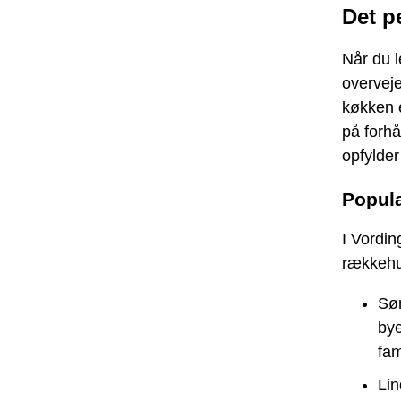
Det p
Når du l
overvej
køkken e
på forhå
opfylder
Popul
I Vordin
rækkehus
Søn
bye
fam
Lin