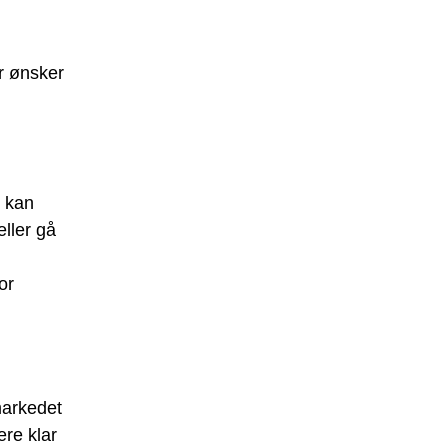
er ønsker
u kan
ller gå
or
markedet
re klar