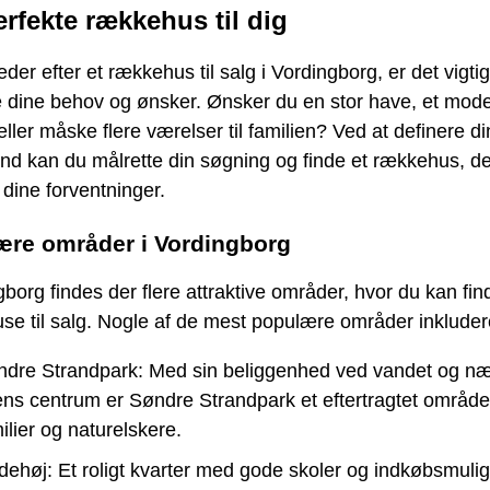
erfekte rækkehus til dig
eder efter et rækkehus til salg i Vordingborg, er det vigtig
e dine behov og ønsker. Ønsker du en stor have, et mod
ller måske flere værelser til familien? Ved at definere d
nd kan du målrette din søgning og finde et rækkehus, de
 dine forventninger.
ære områder i Vordingborg
gborg findes der flere attraktive områder, hvor du kan fin
e til salg. Nogle af de mest populære områder inkluder
dre Strandpark: Med sin beliggenhed ved vandet og nær
ns centrum er Søndre Strandpark et eftertragtet område
ilier og naturelskere.
dehøj: Et roligt kvarter med gode skoler og indkøbsmuli