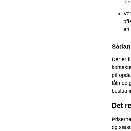
ide
Vor
off
en 
Sådan
Der er f
kontakte
på opdag
tålmodig
beslutni
Det r
Prisern
og sæso