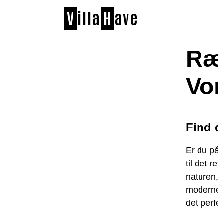
V
illa
H
ave
Ræ
Vo
Find 
Er du på
til det 
naturen,
moderne 
det perf