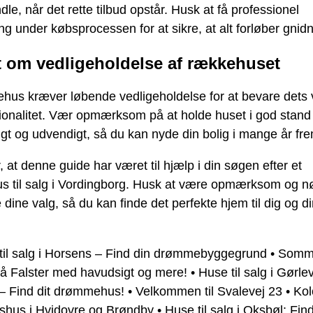
andle, når det rette tilbud opstår. Husk at få professionel
ng under købsprocessen for at sikre, at alt forløber gnidni
t om vedligeholdelse af rækkehuset
ehus kræver løbende vedligeholdelse for at bevare dets
tionalitet. Vær opmærksom på at holde huset i god stan
gt og udvendigt, så du kan nyde din bolig i mange år fr
, at denne guide har været til hjælp i din søgen efter et
s til salg i Vordingborg. Husk at være opmærksom og n
 dine valg, så du kan finde det perfekte hjem til dig og d
til salg i Horsens – Find din drømmebyggegrund
•
Somm
 på Falster med havudsigt og mere!
•
Huse til salg i Gørle
– Find dit drømmehus!
•
Velkommen til Svalevej 23
•
Kol
dshus i Hvidovre og Brøndby
•
Huse til salg i Oksbøl: Find