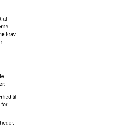
t at
erne
ine krav
r
de
er:
hed til
 for
gheder,