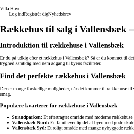
V
illa
H
ave
Log ind
Registrér dig
Nyhedsbrev
Rækkehus til salg i Vallensbæk – 
Introduktion til rækkehuse i Vallensbæk
Er du på udkig efter et rækkehus i Vallensbæk? Så er du kommet til d
tryghed samtidig med nem adgang til byens faciliteter.
Find det perfekte rækkehus i Vallensbæk
Der er mange forskellige muligheder, når det kommer til rækkehuse til sa
smag.
Populære kvarterer for rækkehuse i Vallensbæk
Strandparken:
Et eftertragtet område med moderne rækkehuse o
Vallensbæk Nord:
En familievenlig del af byen med gode skol
Vallensbæk Syd:
Et roligt område med mange nybyggede række