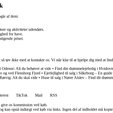
æk
ogle af dem:
ure og aktiviteter udendørs.
ighed for have.
tigende priser.
k, så tøv ikke med at kontakte os. Vi står klar til at hjælpe dig med at 
i Odense: Alt du behøver at vide
•
Find din drømmelejebolig i Hvidovr
e og ved Flensborg Fjord
•
Ejerlejlighed til salg i Silkeborg – En guide 
Rørvig: Alt du skal vide
•
Huse til salg i Nørre Alslev – Find dit drøm
terest
TikTok
Mail
RSS
n give os kommission ved køb.
og kan opnå indtægt ved køb via links. Ingen del af indholdet må kopiere