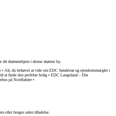
finde dit drømmehjem i denne skønne by.
e
•
Alt, du behøver at vide om EDC Søndersø og ejendomsmægler i
til at finde den perfekte bolig
•
EDC Langeland – Din
mehus på Nordfalster
•
s eller bruges uden tilladelse.