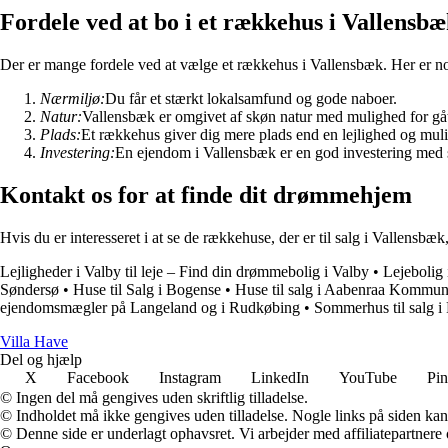
Fordele ved at bo i et rækkehus i Vallensb
Der er mange fordele ved at vælge et rækkehus i Vallensbæk. Her er n
Nærmiljø:
Du får et stærkt lokalsamfund og gode naboer.
Natur:
Vallensbæk er omgivet af skøn natur med mulighed for gåt
Plads:
Et rækkehus giver dig mere plads end en lejlighed og mul
Investering:
En ejendom i Vallensbæk er en god investering med s
Kontakt os for at finde dit drømmehjem
Hvis du er interesseret i at se de rækkehuse, der er til salg i Vallensbæ
Lejligheder i Valby til leje – Find din drømmebolig i Valby
•
Lejebolig 
Søndersø
•
Huse til Salg i Bogense
•
Huse til salg i Aabenraa Kommun
ejendomsmægler på Langeland og i Rudkøbing
•
Sommerhus til salg i 
V
illa
H
ave
Del og hjælp
X
Facebook
Instagram
LinkedIn
YouTube
Pin
© Ingen del må gengives uden skriftlig tilladelse.
© Indholdet må ikke gengives uden tilladelse. Nogle links på siden ka
© Denne side er underlagt ophavsret. Vi arbejder med affiliatepartnere 