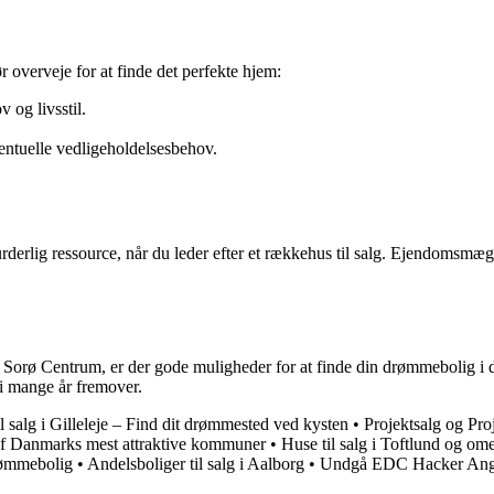
ør overveje for at finde det perfekte hjem:
 og livsstil.
ntuelle vedligeholdelsesbehov.
rlig ressource, når du leder efter et rækkehus til salg. Ejendomsmæ
i Sorø Centrum, er der gode muligheder for at finde din drømmebolig i d
i mange år fremover.
 salg i Gilleleje – Find dit drømmested ved kysten
•
Projektsalg og Pro
n af Danmarks mest attraktive kommuner
•
Huse til salg i Toftlund og om
drømmebolig
•
Andelsboliger til salg i Aalborg
•
Undgå EDC Hacker Angre