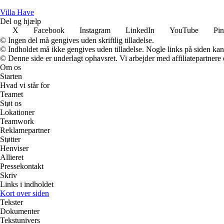
V
illa
H
ave
Del og hjælp
X
Facebook
Instagram
LinkedIn
YouTube
Pin
© Ingen del må gengives uden skriftlig tilladelse.
© Indholdet må ikke gengives uden tilladelse. Nogle links på siden ka
© Denne side er underlagt ophavsret. Vi arbejder med affiliatepartnere 
Om os
Starten
Hvad vi står for
Teamet
Støt os
Lokationer
Teamwork
Reklamepartner
Støtter
Henviser
Allieret
Pressekontakt
Skriv
Links i indholdet
Kort over siden
Tekster
Dokumenter
Tekstunivers