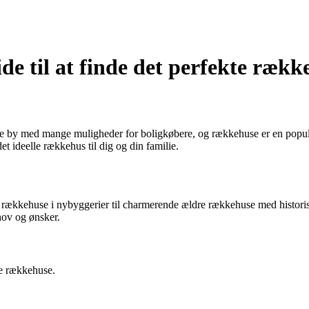
de til at finde det perfekte rækk
nde by med mange muligheder for boligkøbere, og rækkehuse er en populæ
det ideelle rækkehus til dig og din familie.
ne rækkehuse i nybyggerier til charmerende ældre rækkehuse med historis
hov og ønsker.
e rækkehuse.