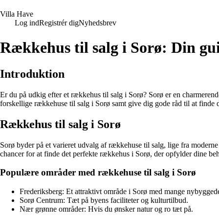
V
illa
H
ave
Log ind
Registrér dig
Nyhedsbrev
Rækkehus til salg i Sorø: Din gui
Introduktion
Er du på udkig efter et rækkehus til salg i Sorø? Sorø er en charmere
forskellige rækkehuse til salg i Sorø samt give dig gode råd til at finde 
Rækkehus til salg i Sorø
Sorø byder på et varieret udvalg af rækkehuse til salg, lige fra moder
chancer for at finde det perfekte rækkehus i Sorø, der opfylder dine be
Populære områder med rækkehuse til salg i Sorø
Frederiksberg: Et attraktivt område i Sorø med mange nybygged
Sorø Centrum: Tæt på byens faciliteter og kulturtilbud.
Nær grønne områder: Hvis du ønsker natur og ro tæt på.