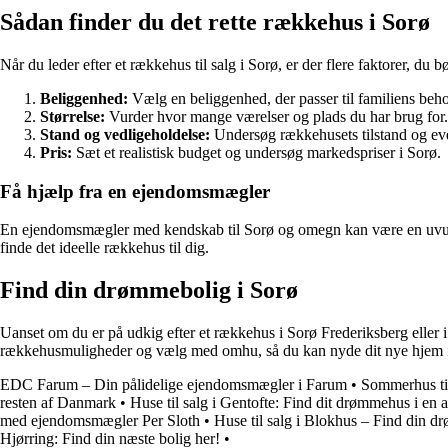
Sådan finder du det rette rækkehus i Sorø
Når du leder efter et rækkehus til salg i Sorø, er der flere faktorer, du b
Beliggenhed:
Vælg en beliggenhed, der passer til familiens behov
Størrelse:
Vurder hvor mange værelser og plads du har brug for.
Stand og vedligeholdelse:
Undersøg rækkehusets tilstand og eve
Pris:
Sæt et realistisk budget og undersøg markedspriser i Sorø.
Få hjælp fra en ejendomsmægler
En ejendomsmægler med kendskab til Sorø og omegn kan være en uvurde
finde det ideelle rækkehus til dig.
Find din drømmebolig i Sorø
Uanset om du er på udkig efter et rækkehus i Sorø Frederiksberg eller 
rækkehusmuligheder og vælg med omhu, så du kan nyde dit nye hjem 
EDC Farum – Din pålidelige ejendomsmægler i Farum
•
Sommerhus til
resten af Danmark
•
Huse til salg i Gentofte: Find dit drømmehus i e
med ejendomsmægler Per Sloth
•
Huse til salg i Blokhus – Find din 
Hjørring: Find din næste bolig her!
•