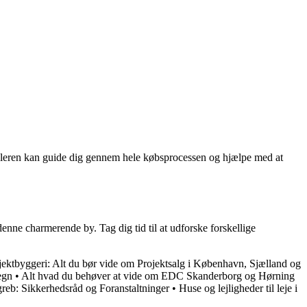
gleren kan guide dig gennem hele købsprocessen og hjælpe med at
enne charmerende by. Tag dig tid til at udforske forskellige
jektbyggeri: Alt du bør vide om Projektsalg i København, Sjælland og
egn
•
Alt hvad du behøver at vide om EDC Skanderborg og Hørning
b: Sikkerhedsråd og Foranstaltninger
•
Huse og lejligheder til leje i