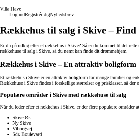
V
illa
H
ave
Log ind
Registrér dig
Nyhedsbrev
Rækkehus til salg i Skive – Fin
Er du på udkig efter et rækkehus i Skive? Så er du kommet til det rett
rækkehuse til salg i Skive, så du nemt kan finde dit drømmehjem.
Rækkehus i Skive – En attraktiv boligform
Et rækkehus i Skive er en attraktiv boligform for mange familier og e
Rækkehuse i Skive findes i forskellige størrelser og prisklasser, så der
Populære områder i Skive med rækkehuse til salg
Når du leder efter et rækkehus i Skive, er der flere populære områder a
Skive Øst
Ny Skive
Viborgvej
Sdr. Boulevard