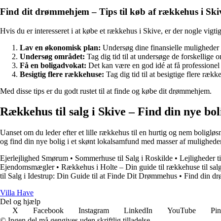
Find dit drømmehjem – Tips til køb af rækkehus i Ski
Hvis du er interesseret i at købe et rækkehus i Skive, er der nogle vigti
Lav en økonomisk plan:
Undersøg dine finansielle muligheder og
Undersøg området:
Tag dig tid til at undersøge de forskellige o
Få en boligadvokat:
Det kan være en god idé at få professionel
Besigtig flere rækkehuse:
Tag dig tid til at besigtige flere ræ
Med disse tips er du godt rustet til at finde og købe dit drømmehjem.
Rækkehus til salg i Skive – Find din nye bol
Uanset om du leder efter et lille rækkehus til en hurtig og nem boligløsn
og find din nye bolig i et skønt lokalsamfund med masser af muligheder
Ejerlejlighed Smørum
•
Sommerhuse til Salg i Roskilde
•
Lejligheder ti
Ejendomsmægler
•
Rækkehus i Holte – Din guide til rækkehuse til salg
til Salg i Idestrup: Din Guide til at Finde Dit Drømmehus
•
Find din d
V
illa
H
ave
Del og hjælp
X
Facebook
Instagram
LinkedIn
YouTube
Pin
© Ingen del må gengives uden skriftlig tilladelse.