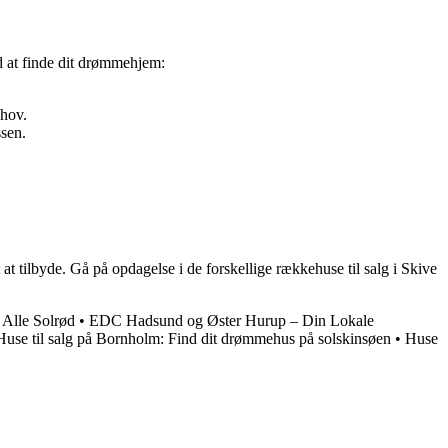
med at finde dit drømmehjem:
ehov.
ssen.
 at tilbyde. Gå på opdagelse i de forskellige rækkehuse til salg i Skive
Alle Solrød
•
EDC Hadsund og Øster Hurup – Din Lokale
Huse til salg på Bornholm: Find dit drømmehus på solskinsøen
•
Huse