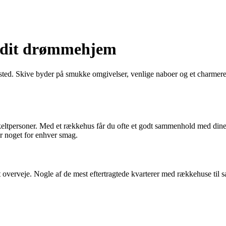
d dit drømmehjem
e sted. Skive byder på smukke omgivelser, venlige naboer og et charmer
nkeltpersoner. Med et rækkehus får du ofte et godt sammenhold med dine
 er noget for enhver smag.
t overveje. Nogle af de mest eftertragtede kvarterer med rækkehuse til s