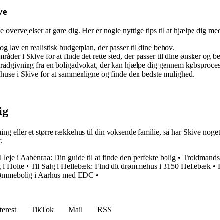
ve
ge overvejelser at gøre dig. Her er nogle nyttige tips til at hjælpe dig 
 lav en realistisk budgetplan, der passer til dine behov.
mråder i Skive for at finde det rette sted, der passer til dine ønsker og b
 rådgivning fra en boligadvokat, der kan hjælpe dig gennem købsproce
kkehuse i Skive for at sammenligne og finde den bedste mulighed.
ig
ing eller et større rækkehus til din voksende familie, så har Skive noget
.
l leje i Aabenraa: Din guide til at finde den perfekte bolig
•
Troldmands 
 i Holte
•
Til Salg i Hellebæk: Find dit drømmehus i 3150 Hellebæk
•
rømmebolig i Aarhus med EDC
•
terest
TikTok
Mail
RSS