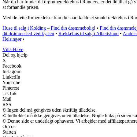
Når du har fundet dit drømmerækkehus i Randers, er det tid til at gå 
at forhandle prisen.
Med de rette forberedelser kan du snart kalde et smukt rækkehus i Ran
Huse til salg i Kolding – Find din drømmebolig!
•
Find din drømmele
dit drømmested ved kysten
•
Rækkehus til salg i Albertslund
•
Andelsb
Helsingør
•
V
illa
H
ave
Del og hjælp
X
Facebook
Instagram
LinkedIn
YouTube
Pinterest
TikTok
Mail
RSS
© Ingen del må gengives uden skriftlig tilladelse.
© Indholdet må ikke gengives uden tilladelse. Nogle links på siden 
© Denne side er underlagt ophavsret. Vi arbejder med affiliatepartnere
Om os
Starten