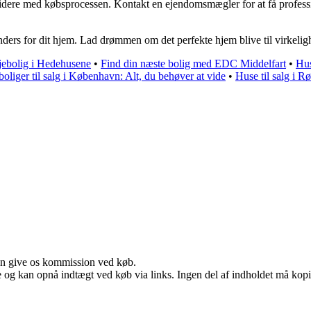
videre med købsprocessen. Kontakt en ejendomsmægler for at få professi
ders for dit hjem. Lad drømmen om det perfekte hjem blive til virkelig
jebolig i Hedehusene
•
Find din næste bolig med EDC Middelfart
•
Hus
oliger til salg i København: Alt, du behøver at vide
•
Huse til salg i 
kan give os kommission ved køb.
 og kan opnå indtægt ved køb via links. Ingen del af indholdet må kopier