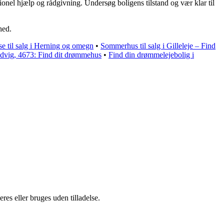
onel hjælp og rådgivning. Undersøg boligens tilstand og vær klar til
hed.
e til salg i Herning og omegn
•
Sommerhus til salg i Gilleleje – Find
Rødvig, 4673: Find dit drømmehus
•
Find din drømmelejebolig i
es eller bruges uden tilladelse.