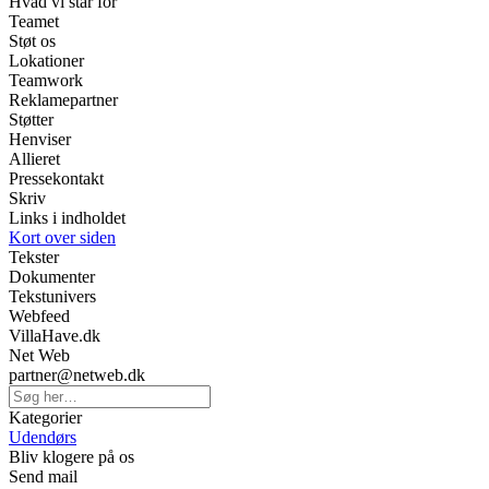
Hvad vi står for
Teamet
Støt os
Lokationer
Teamwork
Reklamepartner
Støtter
Henviser
Allieret
Pressekontakt
Skriv
Links i indholdet
Kort over siden
Tekster
Dokumenter
Tekstunivers
Webfeed
VillaHave.dk
Net Web
partner@netweb.dk
Kategorier
Udendørs
Bliv klogere på os
Send mail