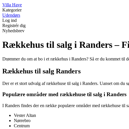
V
illa
H
ave
Kategorier
Udendørs
Log ind
Registrér dig
Nyhedsbrev
Rækkehus til salg i Randers –
Drømmer du om at bo i et rækkehus i Randers? Så er du kommet til det r
Rækkehus til salg Randers
Der er et stort udvalg af rækkehuse til salg i Randers. Uanset om du 
Populære områder med rækkehuse til salg i Randers
I Randers findes der en række populære områder med rækkehuse til sal
Vester Altan
Nørrebro
Centrum