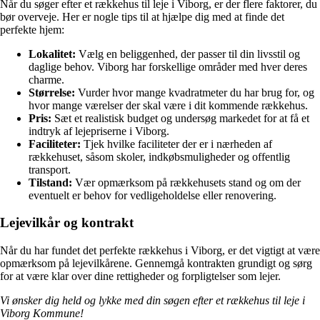
Når du søger efter et rækkehus til leje i Viborg, er der flere faktorer, du
bør overveje. Her er nogle tips til at hjælpe dig med at finde det
perfekte hjem:
Lokalitet:
Vælg en beliggenhed, der passer til din livsstil og
daglige behov. Viborg har forskellige områder med hver deres
charme.
Størrelse:
Vurder hvor mange kvadratmeter du har brug for, og
hvor mange værelser der skal være i dit kommende rækkehus.
Pris:
Sæt et realistisk budget og undersøg markedet for at få et
indtryk af lejepriserne i Viborg.
Faciliteter:
Tjek hvilke faciliteter der er i nærheden af
rækkehuset, såsom skoler, indkøbsmuligheder og offentlig
transport.
Tilstand:
Vær opmærksom på rækkehusets stand og om der
eventuelt er behov for vedligeholdelse eller renovering.
Lejevilkår og kontrakt
Når du har fundet det perfekte rækkehus i Viborg, er det vigtigt at være
opmærksom på lejevilkårene. Gennemgå kontrakten grundigt og sørg
for at være klar over dine rettigheder og forpligtelser som lejer.
Vi ønsker dig held og lykke med din søgen efter et rækkehus til leje i
Viborg Kommune!