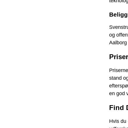
teknolog
Beligg
Svenstr
og offen
Aalborg 
Prise
Priserne
stand og
efterspø
en god 
Find 
Hvis du 