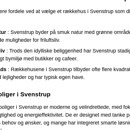
lere fordele ved at vælge et rækkehus i Svenstrup som d
tur
: Svenstrup byder på smuk natur med grønne områd
e muligheder for friluftsliv.
iv
: Trods den idylliske beliggenhed har Svenstrup stadi
ligt bymiljø med butikker og cafeer.
ads
: Rækkehusene i Svenstrup tilbyder ofte flere kvadra
 lejligheder og har typisk egen have.
liger i Svenstrup
oliger i Svenstrup er moderne og velindrettede, med fo
ighed og energieffektivitet. De er designet med tanke p
s behov og ønsker, og mange har integreret smarte løsni