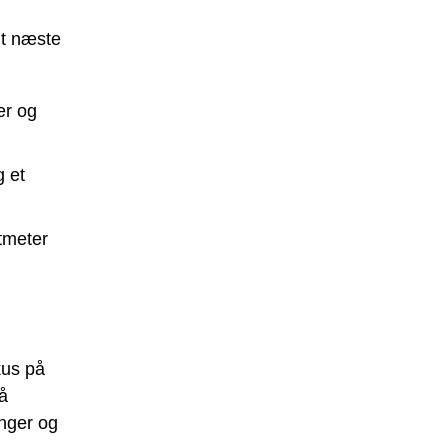
it næste
er og
g et
tmeter
kus på
å
nger og