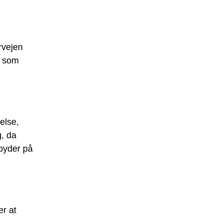
rvejen
r som
else,
g, da
 byder på
er at