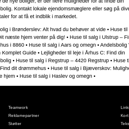
 de nye boliger, er der flere muligheder for at finde din
olig. Kontakt lokale ejendomsmæglere eller søg på div
aler for at få et indblik i markedet.
olig i Brønderslev: Alt hvad du behøver at vide
•
Huse til 
it næste hjem venter på dig!
•
Huse til salg i Ulstrup – Fi
us i 8860
•
Huse til salg i Aars og omegn
•
Andelsbolig 
n Komplet Guide
•
Lejligheder til leje i Århus C: Find din
bolig
•
Huse til salg i Regstrup – 4420 Regstrup
•
Huse ti
 Find dit drømmehus
•
Huse til salg i Bjæverskov: Muligh
te hjem
•
Huse til salg i Haslev og omegn
•
Teamwork
Link
Reklamepartner
Kort
Støtter
Teks