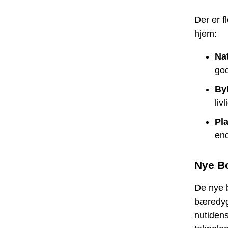
Der er f
hjem:
Na
god
Byl
liv
Pl
end
Nye Bo
De nye b
bæredygt
nutiden