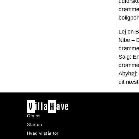
udforske
drømmeb
boligport
Lej en B
Nibe – D
drømmeh
Salg: E
drømme
Åbyhøj:
dit næs
V
illa
H
ave
Om os
Starten
Hvad vi står for