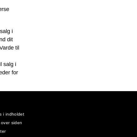
erse
salg i
nd dit
Varde til
l salg i
eder for
s i indholdet
 over siden
ter