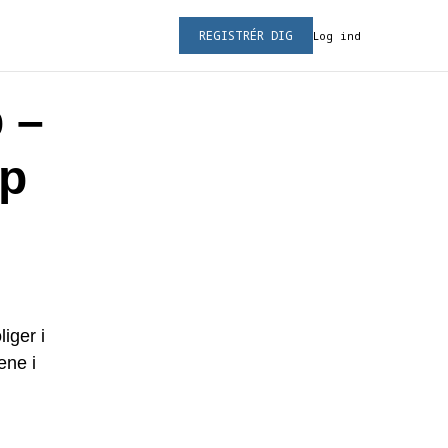
REGISTRÉR DIG
Log ind
 –
up
iger i
ene i