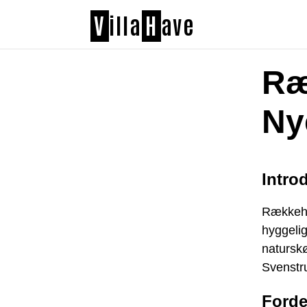
V
illa
H
ave
Ræ
Ny
Intro
Rækkehus
hyggelig
naturskø
Svenstru
Forde