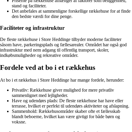
Priserne på rækkehuse afhænger af faktorer som beliggenhed,
stand og faciliteter.
Det anbefales at sammenligne forskellige rækkehuse for at finde
den bedste værdi for dine penge.
Faciliteter og infrastruktur
De fleste rækkehuse i Store Heddinge tilbyder moderne faciliteter
såsom have, parkeringsplads og fællesarealer. Området har også god
infrastruktur med nem adgang til offentlig transport, skoler,
indkøbsmuligheder og rekreative områder.
Fordele ved at bo i et rækkehus
At bo i et rækkehus i Store Heddinge har mange fordele, herunder:
Privatliv: Rækkehuse giver mulighed for mere privatliv
sammenlignet med lejligheder.
Have og udendørs plads: De fleste rækkehuse har have eller
terrasse, hvilket er perfekt til udendørs aktiviteter og afslapning.
Sammenhold: Rækkehusområder skaber ofte et fællesskab
blandt beboerne, hvilket kan være givtigt for både børn og
voksne.