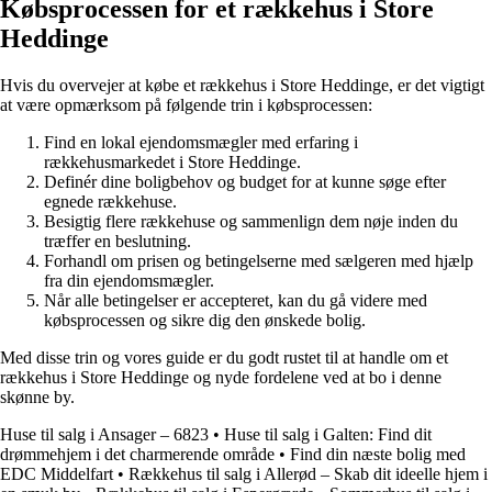
Købsprocessen for et rækkehus i Store
Heddinge
Hvis du overvejer at købe et rækkehus i Store Heddinge, er det vigtigt
at være opmærksom på følgende trin i købsprocessen:
Find en lokal ejendomsmægler med erfaring i
rækkehusmarkedet i Store Heddinge.
Definér dine boligbehov og budget for at kunne søge efter
egnede rækkehuse.
Besigtig flere rækkehuse og sammenlign dem nøje inden du
træffer en beslutning.
Forhandl om prisen og betingelserne med sælgeren med hjælp
fra din ejendomsmægler.
Når alle betingelser er accepteret, kan du gå videre med
købsprocessen og sikre dig den ønskede bolig.
Med disse trin og vores guide er du godt rustet til at handle om et
rækkehus i Store Heddinge og nyde fordelene ved at bo i denne
skønne by.
Huse til salg i Ansager – 6823
•
Huse til salg i Galten: Find dit
drømmehjem i det charmerende område
•
Find din næste bolig med
EDC Middelfart
•
Rækkehus til salg i Allerød – Skab dit ideelle hjem i