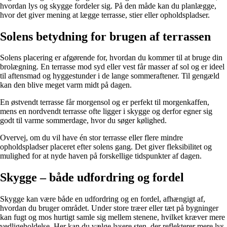
hvordan lys og skygge fordeler sig. På den måde kan du planlægge,
hvor det giver mening at lægge terrasse, stier eller opholdspladser.
Solens betydning for brugen af terrassen
Solens placering er afgørende for, hvordan du kommer til at bruge din
brolægning. En terrasse mod syd eller vest får masser af sol og er ideel
til aftensmad og hyggestunder i de lange sommeraftener. Til gengæld
kan den blive meget varm midt på dagen.
En østvendt terrasse får morgensol og er perfekt til morgenkaffen,
mens en nordvendt terrasse ofte ligger i skygge og derfor egner sig
godt til varme sommerdage, hvor du søger kølighed.
Overvej, om du vil have én stor terrasse eller flere mindre
opholdspladser placeret efter solens gang. Det giver fleksibilitet og
mulighed for at nyde haven på forskellige tidspunkter af dagen.
Skygge – både udfordring og fordel
Skygge kan være både en udfordring og en fordel, afhængigt af,
hvordan du bruger området. Under store træer eller tæt på bygninger
kan fugt og mos hurtigt samle sig mellem stenene, hvilket kræver mere
vedligeholdelse. Her kan du vælge lysere sten, der reflekterer mere lys,