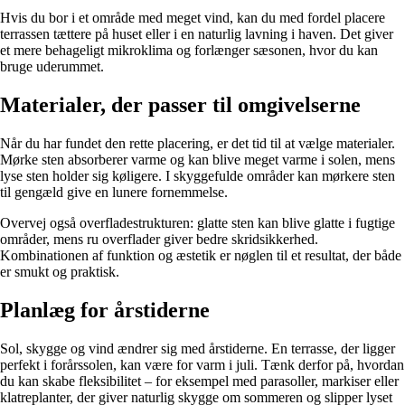
Hvis du bor i et område med meget vind, kan du med fordel placere
terrassen tættere på huset eller i en naturlig lavning i haven. Det giver
et mere behageligt mikroklima og forlænger sæsonen, hvor du kan
bruge uderummet.
Materialer, der passer til omgivelserne
Når du har fundet den rette placering, er det tid til at vælge materialer.
Mørke sten absorberer varme og kan blive meget varme i solen, mens
lyse sten holder sig køligere. I skyggefulde områder kan mørkere sten
til gengæld give en lunere fornemmelse.
Overvej også overfladestrukturen: glatte sten kan blive glatte i fugtige
områder, mens ru overflader giver bedre skridsikkerhed.
Kombinationen af funktion og æstetik er nøglen til et resultat, der både
er smukt og praktisk.
Planlæg for årstiderne
Sol, skygge og vind ændrer sig med årstiderne. En terrasse, der ligger
perfekt i forårssolen, kan være for varm i juli. Tænk derfor på, hvordan
du kan skabe fleksibilitet – for eksempel med parasoller, markiser eller
klatreplanter, der giver naturlig skygge om sommeren og slipper lyset