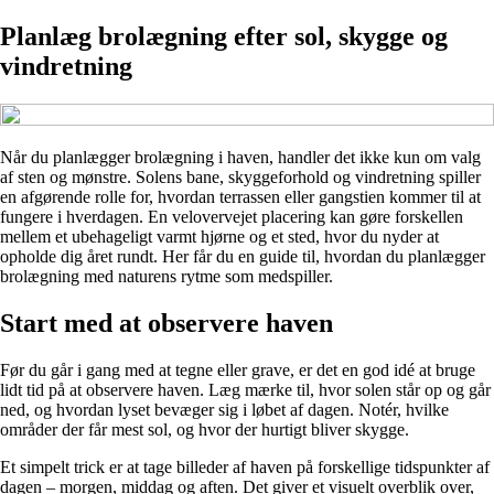
Planlæg brolægning efter sol, skygge og
vindretning
Når du planlægger brolægning i haven, handler det ikke kun om valg
af sten og mønstre. Solens bane, skyggeforhold og vindretning spiller
en afgørende rolle for, hvordan terrassen eller gangstien kommer til at
fungere i hverdagen. En velovervejet placering kan gøre forskellen
mellem et ubehageligt varmt hjørne og et sted, hvor du nyder at
opholde dig året rundt. Her får du en guide til, hvordan du planlægger
brolægning med naturens rytme som medspiller.
Start med at observere haven
Før du går i gang med at tegne eller grave, er det en god idé at bruge
lidt tid på at observere haven. Læg mærke til, hvor solen står op og går
ned, og hvordan lyset bevæger sig i løbet af dagen. Notér, hvilke
områder der får mest sol, og hvor der hurtigt bliver skygge.
Et simpelt trick er at tage billeder af haven på forskellige tidspunkter af
dagen – morgen, middag og aften. Det giver et visuelt overblik over,