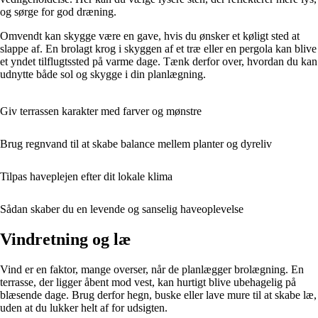
og sørge for god dræning.
Omvendt kan skygge være en gave, hvis du ønsker et køligt sted at
slappe af. En brolagt krog i skyggen af et træ eller en pergola kan blive
et yndet tilflugtssted på varme dage. Tænk derfor over, hvordan du kan
udnytte både sol og skygge i din planlægning.
Giv terrassen karakter med farver og mønstre
Brug regnvand til at skabe balance mellem planter og dyreliv
Tilpas haveplejen efter dit lokale klima
Sådan skaber du en levende og sanselig haveoplevelse
Vindretning og læ
Vind er en faktor, mange overser, når de planlægger brolægning. En
terrasse, der ligger åbent mod vest, kan hurtigt blive ubehagelig på
blæsende dage. Brug derfor hegn, buske eller lave mure til at skabe læ,
uden at du lukker helt af for udsigten.