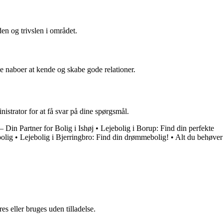
en og trivslen i området.
e naboer at kende og skabe gode relationer.
strator for at få svar på dine spørgsmål.
– Din Partner for Bolig i Ishøj
•
Lejebolig i Borup: Find din perfekte
olig
•
Lejebolig i Bjerringbro: Find din drømmebolig!
•
Alt du behøver
s eller bruges uden tilladelse.