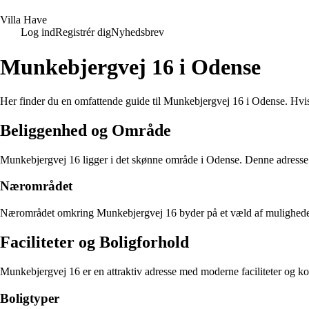
V
illa
H
ave
Log ind
Registrér dig
Nyhedsbrev
Munkebjergvej 16 i Odense
Her finder du en omfattende guide til Munkebjergvej 16 i Odense. Hvis d
Beliggenhed og Område
Munkebjergvej 16 ligger i det skønne område i Odense. Denne adresse ha
Nærområdet
Nærområdet omkring Munkebjergvej 16 byder på et væld af muligheder.
Faciliteter og Boligforhold
Munkebjergvej 16 er en attraktiv adresse med moderne faciliteter og ko
Boligtyper