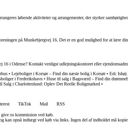
rrangeres løbende aktiviteter og arrangementer, der styrker samhørighed
oreningen på Munkebjergvej 16. Det er en god mulighed for at lære din
 16 i Odense? Kontakt venligst udlejningskontoret eller ejendomsadmini
erhus
•
Lejeboliger i Korsør – Find din næste bolig i Korsør
•
Edc Ishøj 
boliger i Frederikshavn
•
Huse til salg i Bagsværd – Find din drømmeb
il Salg i Charlottenlund: Oplev Det Reelle Boligmarked
•
terest
TikTok
Mail
RSS
n give os kommission ved køb.
og kan opnå indtægt ved køb via links. Ingen del af indholdet må kopiere