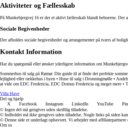
Aktiviteter og Fællesskab
På Munkebjergvej 16 er der et aktivt fællesskab blandt beboerne. Der a
Sociale Begivenheder
Der afholdes sociale begivenheder og arrangementer på tværs af boligf
Kontakt Information
Har du spørgsmål eller ønsker yderligere information om Munkebjergvej
Sommerhus til salg på Rømø: Din guide til at finde det perfekte somm
lejlighed eller rækkehus i byen
•
Huse til salg i Dronningmølle
•
Andels
at vide om EDC Fredericia, EDC Domus Fredericia og meget mere
•
T
V
illa
H
ave
Del og hjælp
X
Facebook
Instagram
LinkedIn
YouTube
Pin
© Ingen del må gengives uden skriftlig tilladelse.
© Indholdet må ikke gengives uden tilladelse. Nogle links på siden ka
© Denne side er underlagt ophavsret. Vi arbejder med affiliatepartnere 
Om os