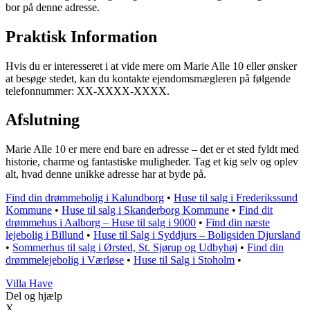
bor på denne adresse.
Praktisk Information
Hvis du er interesseret i at vide mere om Marie Alle 10 eller ønsker
at besøge stedet, kan du kontakte ejendomsmægleren på følgende
telefonnummer: XX-XXXX-XXXX.
Afslutning
Marie Alle 10 er mere end bare en adresse – det er et sted fyldt med
historie, charme og fantastiske muligheder. Tag et kig selv og oplev
alt, hvad denne unikke adresse har at byde på.
Find din drømmebolig i Kalundborg
•
Huse til salg i Frederikssund
Kommune
•
Huse til salg i Skanderborg Kommune
•
Find dit
drømmehus i Aalborg – Huse til salg i 9000
•
Find din næste
lejebolig i Billund
•
Huse til Salg i Syddjurs – Boligsiden Djursland
•
Sommerhus til salg i Ørsted, St. Sjørup og Udbyhøj
•
Find din
drømmelejebolig i Værløse
•
Huse til Salg i Stoholm
•
V
illa
H
ave
Del og hjælp
X