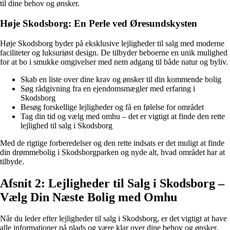
til dine behov og ønsker.
Høje Skodsborg: En Perle ved Øresundskysten
Høje Skodsborg byder på eksklusive lejligheder til salg med moderne
faciliteter og luksuriøst design. De tilbyder beboerne en unik mulighed
for at bo i smukke omgivelser med nem adgang til både natur og byliv.
Skab en liste over dine krav og ønsker til din kommende bolig
Søg rådgivning fra en ejendomsmægler med erfaring i
Skodsborg
Besøg forskellige lejligheder og få en følelse for området
Tag din tid og vælg med omhu – det er vigtigt at finde den rette
lejlighed til salg i Skodsborg
Med de rigtige forberedelser og den rette indsats er det muligt at finde
din drømmebolig i Skodsborgparken og nyde alt, hvad området har at
tilbyde.
Afsnit 2: Lejligheder til Salg i Skodsborg –
Vælg Din Næste Bolig med Omhu
Når du leder efter lejligheder til salg i Skodsborg, er det vigtigt at have
alle informationer på plads og være klar over dine behov og ønsker.