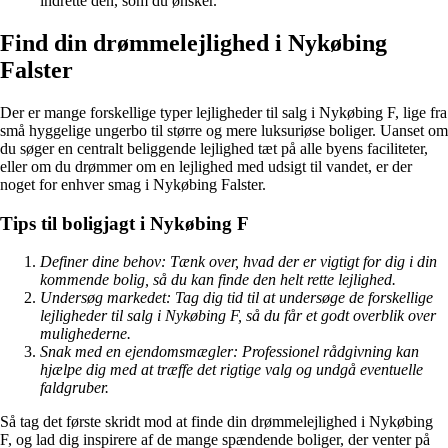
indrette den, som du ønsker.
Find din drømmelejlighed i Nykøbing
Falster
Der er mange forskellige typer lejligheder til salg i Nykøbing F, lige fra
små hyggelige ungerbo til større og mere luksuriøse boliger. Uanset om
du søger en centralt beliggende lejlighed tæt på alle byens faciliteter,
eller om du drømmer om en lejlighed med udsigt til vandet, er der
noget for enhver smag i Nykøbing Falster.
Tips til boligjagt i Nykøbing F
Definer dine behov: Tænk over, hvad der er vigtigt for dig i din
kommende bolig, så du kan finde den helt rette lejlighed.
Undersøg markedet: Tag dig tid til at undersøge de forskellige
lejligheder til salg i Nykøbing F, så du får et godt overblik over
mulighederne.
Snak med en ejendomsmægler: Professionel rådgivning kan
hjælpe dig med at træffe det rigtige valg og undgå eventuelle
faldgruber.
Så tag det første skridt mod at finde din drømmelejlighed i Nykøbing
F, og lad dig inspirere af de mange spændende boliger, der venter på