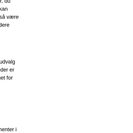
r, du
 kan
også være
dere
 udvalg
 der er
et for
menter i