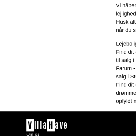
Vi håber
lejlighe
Husk alt
når du s
Lejeboli
Find di
til salg 
Farum
salg i 
Find di
drømmeh
opfyldt
V
illa
H
ave
Om os