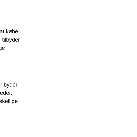
 at købe
tilbyder
ige
r byder
eder.
skellige