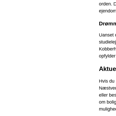
orden. D
ejendom
Drømm
Uanset o
studiele
Kobberhj
opfylder
Aktuel
Hvis du 
Næstved
eller be
om bolig
mulighe