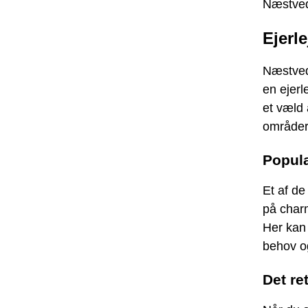
Næstved 
Ejerl
Næstved 
en ejer
et væld 
områder,
Popul
Et af d
på char
Her kan d
behov og
Det ret