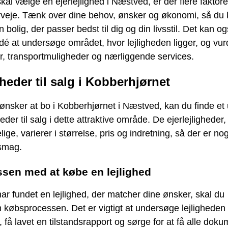
kal vælge en ejerlejlighed i Næstved, er der flere faktore
rveje. Tænk over dine behov, ønsker og økonomi, så du
n bolig, der passer bedst til dig og din livsstil. Det kan 
dé at undersøge området, hvor lejligheden ligger, og vur
ter, transportmuligheder og nærliggende services.
gheder til salg i Kobberhjørnet
ønsker at bo i Kobberhjørnet i Næstved, kan du finde et
heder til salg i dette attraktive område. De ejerlejligheder,
lige, varierer i størrelse, pris og indretning, så der er nog
smag.
sen med at købe en lejlighed
ar fundet en lejlighed, der matcher dine ønsker, skal du
købsprocessen. Det er vigtigt at undersøge lejligheden
, få lavet en tilstandsrapport og sørge for at få alle doku