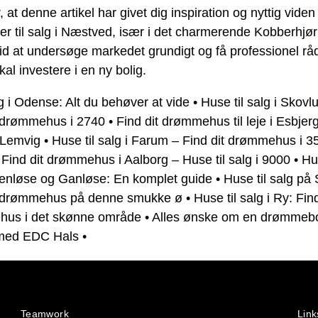
, at denne artikel har givet dig inspiration og nyttig vide
der til salg i Næstved, især i det charmerende Kobberhjør
id at undersøge markedet grundigt og få professionel rå
kal investere i en ny bolig.
g i Odense: Alt du behøver at vide
•
Huse til salg i Skovl
t drømmehus i 2740
•
Find dit drømmehus til leje i Esbjer
i Lemvig
•
Huse til salg i Farum – Find dit drømmehus i 3
•
Find dit drømmehus i Aalborg – Huse til salg i 9000
•
Hus
Stenløse og Ganløse: En komplet guide
•
Huse til salg på
t drømmehus på denne smukke ø
•
Huse til salg i Ry: Find
us i det skønne område
•
Alles ønske om en drømmebo
 med EDC Hals
•
Teamwork
Link