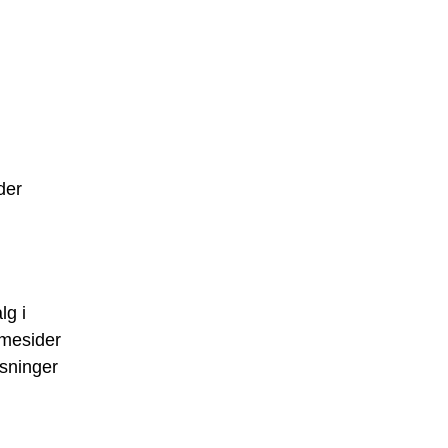
der
lg i
mesider
ysninger