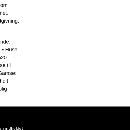
n om
net.
dgivning,
unde:
g
•
Huse
520
e til
 Samsø:
 dit
lig
s i indholdet