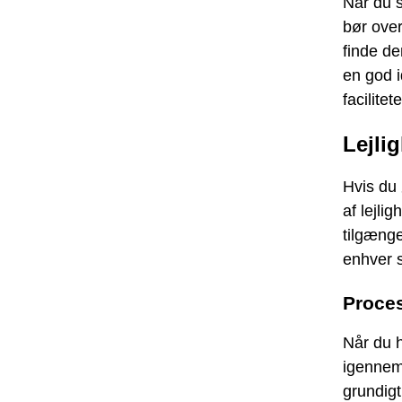
Når du s
bør ove
finde de
en god i
facilite
Lejli
Hvis du 
af lejlig
tilgænge
enhver 
Proces
Når du h
igennem 
grundigt