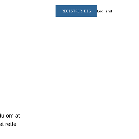
REGISTRÉR DIG
Log ind
 du om at
t rette