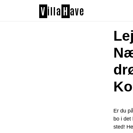
V
illa
H
ave
Lej
Næ
dr
Ko
Er du på
bo i det
sted! He