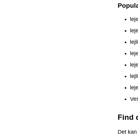
Popul
lej
lej
lej
lej
lej
lej
lej
Ves
Find 
Det kan 