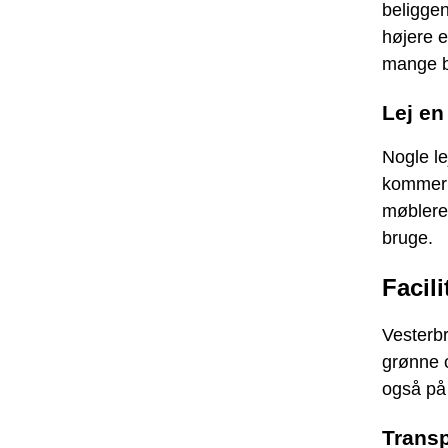
beliggen
højere e
mange b
Lej en
Nogle le
kommer t
møbleret
bruge.
Facil
Vesterbr
grønne 
også på 
Trans