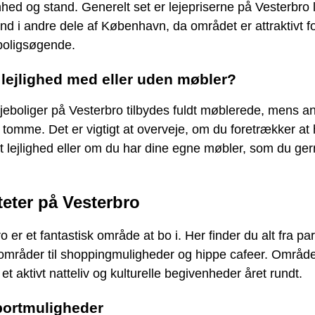
hed og stand. Generelt set er lejepriserne på Vesterbro l
nd i andre dele af København, da området er attraktivt f
oligsøgende.
 lejlighed med eller uden møbler?
jeboliger på Vesterbro tilbydes fuldt møblerede, mens a
omme. Det er vigtigt at overveje, om du foretrækker at
 lejlighed eller om du har dine egne møbler, som du gern
iteter på Vesterbro
o er et fantastisk område at bo i. Her finder du alt fra pa
områder til shoppingmuligheder og hippe cafeer. Område
et aktivt natteliv og kulturelle begivenheder året rundt.
portmuligheder