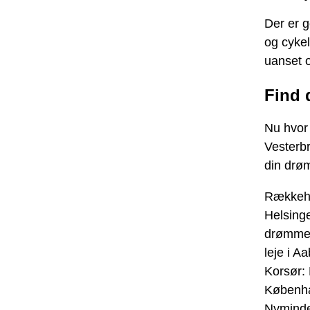
Der er g
og cyke
uanset o
Find d
Nu hvor d
Vesterbro
din drø
Rækkehus
Helsing
drømme
leje i A
Korsør:
Københ
Nymind