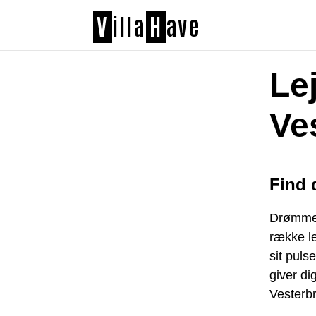
V
illa
H
ave
Lej
Ve
Find 
Drømmer
række le
sit puls
giver dig
Vesterbr