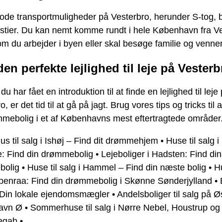
ode transportmuligheder på Vesterbro, herunder S-tog, 
lstier. Du kan nemt komme rundt i hele København fra Ve
m du arbejder i byen eller skal besøge familie og venner
en perfekte lejlighed til leje på Vesterb
u har fået en introduktion til at finde en lejlighed til leje
, er det tid til at gå på jagt. Brug vores tips og tricks til a
mmebolig i et af Københavns mest eftertragtede områder
 til salg i Ishøj – Find dit drømmehjem
•
Huse til salg i
e: Find din drømmebolig
•
Lejeboliger i Hadsten: Find din
bolig
•
Huse til salg i Hammel – Find din næste bolig
•
Hu
abenraa: Find din drømmebolig i Skønne Sønderjylland
•
 Din lokale ejendomsmægler
•
Andelsboliger til salg på Ø
avn Ø
•
Sommerhuse til salg i Nørre Nebel, Houstrup og
egab
•