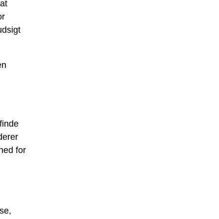
at
or
udsigt
en
finde
derer
hed for
se,