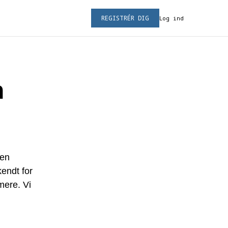
REGISTRÉR DIG
Log ind
n
 en
kendt for
mere. Vi