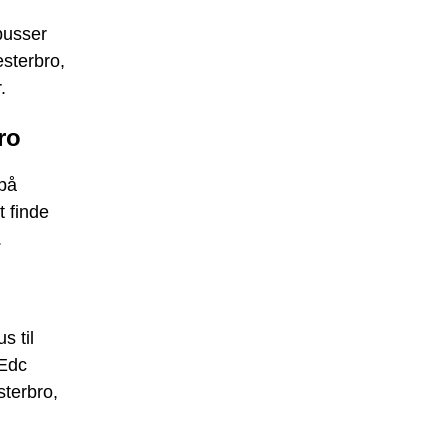
busser
sterbro,
.
ro
 på
t finde
.
s til
Edc
sterbro,