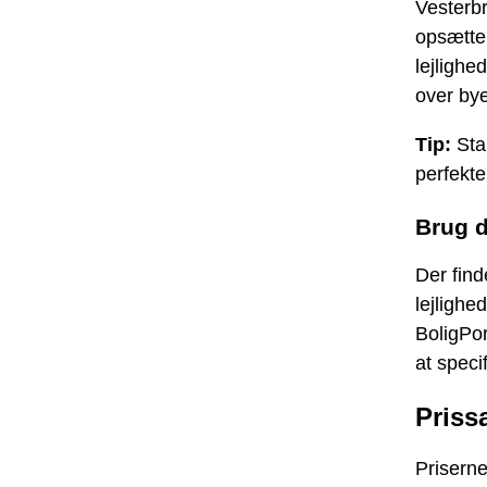
Vesterbr
opsætte 
lejlighe
over by
Tip:
Star
perfekte
Brug d
Der find
lejlighe
BoligPor
at speci
Priss
Priserne