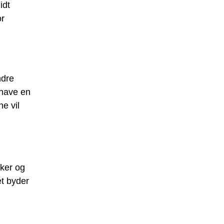
idt
or
ndre
 have en
e vil
rker og
t byder