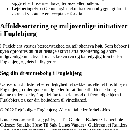
kigge efter huse med have, terrasse eller balkon.
Lejebetingelser:
Gennemgå lejekontrakten omhyggeligt for at
sikre, at vilkårene er acceptable for dig.
Affaldssortering og miljøvenlige initiativer
i Fuglebjerg
I Fuglebjerg vægtes bæredygtighed og miljøhensyn højt. Som beboer i
byen opfordres du til at deltage aktivt i affaldssortering og andre
miljøvenlige initiativer for at sikre en ren og bæredygtig fremtid for
Fuglebjerg og dets indbyggere.
Søg din drømmebolig i Fuglebjerg
Uanset om du leder efter en lejlighed, et rækkehus eller et hus til leje i
Fuglebjerg, er der gode muligheder for at finde din ideelle bolig i
denne maleriske by. Tag det første skridt mod dit fremtidige hjem i
Fuglebjerg og gør din boligdrøm til virkelighed.
© 2022 Lejeboliger Fuglebjerg. Alle rettigheder forbeholdes.
Landejendomme til salg på Fyn – En Guide til Købere
•
Langelinie
Odense: Smukke Huse Til Salg Langs Vandet
•
Guldregnvej Randers