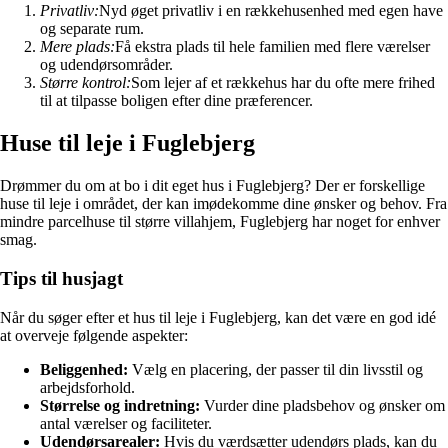
Privatliv:
Nyd øget privatliv i en rækkehusenhed med egen have
og separate rum.
Mere plads:
Få ekstra plads til hele familien med flere værelser
og udendørsområder.
Større kontrol:
Som lejer af et rækkehus har du ofte mere frihed
til at tilpasse boligen efter dine præferencer.
Huse til leje i Fuglebjerg
Drømmer du om at bo i dit eget hus i Fuglebjerg? Der er forskellige
huse til leje i området, der kan imødekomme dine ønsker og behov. Fra
mindre parcelhuse til større villahjem, Fuglebjerg har noget for enhver
smag.
Tips til husjagt
Når du søger efter et hus til leje i Fuglebjerg, kan det være en god idé
at overveje følgende aspekter:
Beliggenhed:
Vælg en placering, der passer til din livsstil og
arbejdsforhold.
Størrelse og indretning:
Vurder dine pladsbehov og ønsker om
antal værelser og faciliteter.
Udendørsarealer:
Hvis du værdsætter udendørs plads, kan du