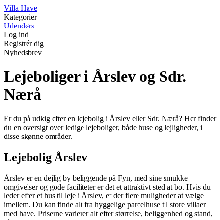
V
illa
H
ave
Kategorier
Udendørs
Log ind
Registrér dig
Nyhedsbrev
Lejeboliger i Årslev og Sdr.
Nærå
Er du på udkig efter en lejebolig i Årslev eller Sdr. Nærå? Her finder
du en oversigt over ledige lejeboliger, både huse og lejligheder, i
disse skønne områder.
Lejebolig Årslev
Årslev er en dejlig by beliggende på Fyn, med sine smukke
omgivelser og gode faciliteter er det et attraktivt sted at bo. Hvis du
leder efter et hus til leje i Årslev, er der flere muligheder at vælge
imellem. Du kan finde alt fra hyggelige parcelhuse til store villaer
med have. Priserne varierer alt efter størrelse, beliggenhed og stand,