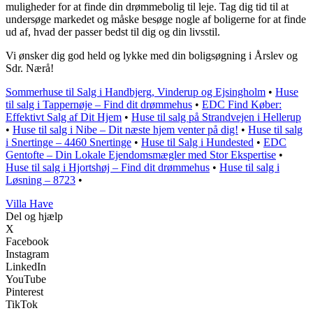
muligheder for at finde din drømmebolig til leje. Tag dig tid til at
undersøge markedet og måske besøge nogle af boligerne for at finde
ud af, hvad der passer bedst til dig og din livsstil.
Vi ønsker dig god held og lykke med din boligsøgning i Årslev og
Sdr. Nærå!
Sommerhuse til Salg i Handbjerg, Vinderup og Ejsingholm
•
Huse
til salg i Tappernøje – Find dit drømmehus
•
EDC Find Køber:
Effektivt Salg af Dit Hjem
•
Huse til salg på Strandvejen i Hellerup
•
Huse til salg i Nibe – Dit næste hjem venter på dig!
•
Huse til salg
i Snertinge – 4460 Snertinge
•
Huse til Salg i Hundested
•
EDC
Gentofte – Din Lokale Ejendomsmægler med Stor Ekspertise
•
Huse til salg i Hjortshøj – Find dit drømmehus
•
Huse til salg i
Løsning – 8723
•
V
illa
H
ave
Del og hjælp
X
Facebook
Instagram
LinkedIn
YouTube
Pinterest
TikTok