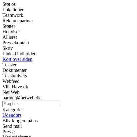
Støt os
Lokationer
Teamwork
Reklamepartner
Støtter
Henviser
Allieret
Pressekontakt
Skriv
Links i indholdet
Kort over siden
Tekster
Dokumenter
Tekstunivers
Webfeed
VillaHave.dk
Net Web
partner@netweb.dk
Kategorier
Udendørs
Bliv klogere på os
Send mail
Presse