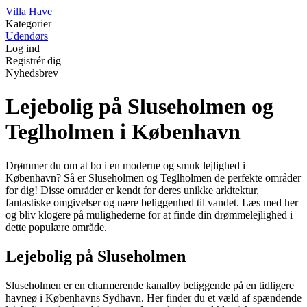
V
illa
H
ave
Kategorier
Udendørs
Log ind
Registrér dig
Nyhedsbrev
Lejebolig på Sluseholmen og
Teglholmen i København
Drømmer du om at bo i en moderne og smuk lejlighed i
København? Så er Sluseholmen og Teglholmen de perfekte områder
for dig! Disse områder er kendt for deres unikke arkitektur,
fantastiske omgivelser og nære beliggenhed til vandet. Læs med her
og bliv klogere på mulighederne for at finde din drømmelejlighed i
dette populære område.
Lejebolig på Sluseholmen
Sluseholmen er en charmerende kanalby beliggende på en tidligere
havneø i Københavns Sydhavn. Her finder du et væld af spændende