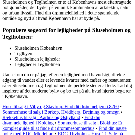
Sluseholmen og Teglholmen er to af Københavns mest eftertragtede
boligområder, der byder på en unik kombination af arkitektur, natur
og urban livsstil. Find din drømmelejlighed i dette spændende
område og nyd alt hvad København har at byde på.
Populære søgeord for lejligheder på Sluseholmen og
Teglholmen:
Sluseholmen København
Teglbyen
Sluseholmen lejligheder
Lejligheder Teglholmen
Uanset om du er på jagt efter en lejlighed med havudsigt, direkte
adgang til vandet eller et levende kvarter med caféer og restauranter,
så er Sluseholmen og Teglholmen de perfekte steder at lede. Lad dig
inspirere af det moderne byliv og bo tæt på alt, hvad hjertet begærer
i København.
Huse til salg i Viby og Stavtrup: Find dit drømmehjem i 8260
•
Sommerhuse til salg i Børkop, Hvidbjerg, Brejning og omegn
•
Rækkehus til salg i Aarhus og Østjylland
•
Find din
drømmelejlighed i Kolding
•
Sommerhuse til salg i Blokhus: En
komplet guide til at finde dit drømmesommerhus
•
Find din næste
bolig med EDC Middelfart
•
EDC Thyholm – Huse Til Salg på