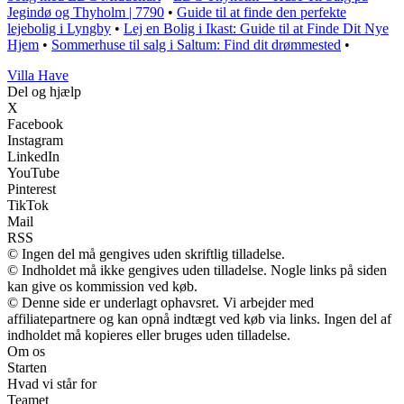
Jegindø og Thyholm | 7790
•
Guide til at finde den perfekte
lejebolig i Lyngby
•
Lej en Bolig i Ikast: Guide til at Finde Dit Nye
Hjem
•
Sommerhuse til salg i Saltum: Find dit drømmested
•
V
illa
H
ave
Del og hjælp
X
Facebook
Instagram
LinkedIn
YouTube
Pinterest
TikTok
Mail
RSS
© Ingen del må gengives uden skriftlig tilladelse.
© Indholdet må ikke gengives uden tilladelse. Nogle links på siden
kan give os kommission ved køb.
© Denne side er underlagt ophavsret. Vi arbejder med
affiliatepartnere og kan opnå indtægt ved køb via links. Ingen del af
indholdet må kopieres eller bruges uden tilladelse.
Om os
Starten
Hvad vi står for
Teamet