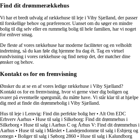
Find dit drømmerækkehus
Vi har et bredt udvalg af rækkehuse til leje i Viby Sjælland, der passer
til forskellige behov og præferencer. Uanset om du søger en mindre
bolig til dig selv eller en rummelig bolig til hele familien, har vi noget
for enhver smag.
De fleste af vores rækkehuse har moderne faciliteter og en velholdt
indretning, så du kan føle dig hjemme fra dag ét. Tag en virtuel
rundvisning i vores rækkehuse og find netop det, der matcher dine
ønsker og behov.
Kontakt os for en fremvisning
Ønsker du at se en af vores ledige rækkehuse i Viby Sjælland?
Kontakt os for en fremvisning, hvor vi gerne viser dig boligen og
svarer på eventuelle spørgsmål, du måtte have. Vi står klar til at hjælpe
dig med at finde din drømmebolig i Viby Sjælland.
Hus til leje i Lemvig: Find din perfekte bolig her
•
Alt Om EDC
Erhverv Aarhus
•
Huse til salg i Silkeborg: Find dit drømmehus i
Silkeborg
•
Huse til salg i Aarhus C og Århus V: Find dit drømmehus i
Aarhus
•
Huse til salg i Mårslet
•
Landejendomme til salg i Esbjerg og
omegn
•
Boliger til salg i Søborg 2860
•
Huse til salg i Kalundborg