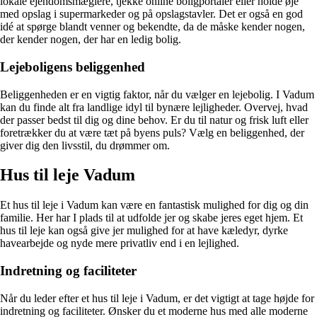
lokale ejendomsmæglere, tjekke online boligportaler eller holde øje
med opslag i supermarkeder og på opslagstavler. Det er også en god
idé at spørge blandt venner og bekendte, da de måske kender nogen,
der kender nogen, der har en ledig bolig.
Lejeboligens beliggenhed
Beliggenheden er en vigtig faktor, når du vælger en lejebolig. I Vadum
kan du finde alt fra landlige idyl til bynære lejligheder. Overvej, hvad
der passer bedst til dig og dine behov. Er du til natur og frisk luft eller
foretrækker du at være tæt på byens puls? Vælg en beliggenhed, der
giver dig den livsstil, du drømmer om.
Hus til leje Vadum
Et hus til leje i Vadum kan være en fantastisk mulighed for dig og din
familie. Her har I plads til at udfolde jer og skabe jeres eget hjem. Et
hus til leje kan også give jer mulighed for at have kæledyr, dyrke
havearbejde og nyde mere privatliv end i en lejlighed.
Indretning og faciliteter
Når du leder efter et hus til leje i Vadum, er det vigtigt at tage højde for
indretning og faciliteter. Ønsker du et moderne hus med alle moderne