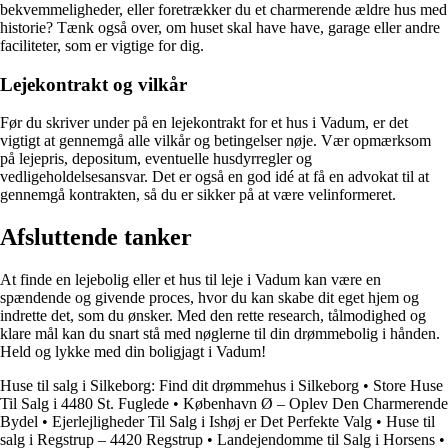
bekvemmeligheder, eller foretrækker du et charmerende ældre hus med
historie? Tænk også over, om huset skal have have, garage eller andre
faciliteter, som er vigtige for dig.
Lejekontrakt og vilkår
Før du skriver under på en lejekontrakt for et hus i Vadum, er det
vigtigt at gennemgå alle vilkår og betingelser nøje. Vær opmærksom
på lejepris, depositum, eventuelle husdyrregler og
vedligeholdelsesansvar. Det er også en god idé at få en advokat til at
gennemgå kontrakten, så du er sikker på at være velinformeret.
Afsluttende tanker
At finde en lejebolig eller et hus til leje i Vadum kan være en
spændende og givende proces, hvor du kan skabe dit eget hjem og
indrette det, som du ønsker. Med den rette research, tålmodighed og
klare mål kan du snart stå med nøglerne til din drømmebolig i hånden.
Held og lykke med din boligjagt i Vadum!
Huse til salg i Silkeborg: Find dit drømmehus i Silkeborg
•
Store Huse
Til Salg i 4480 St. Fuglede
•
København Ø – Oplev Den Charmerende
Bydel
•
Ejerlejligheder Til Salg i Ishøj er Det Perfekte Valg
•
Huse til
salg i Regstrup – 4420 Regstrup
•
Landejendomme til Salg i Horsens
•