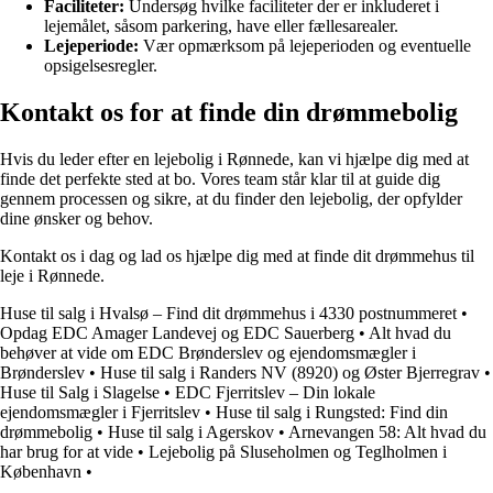
Faciliteter:
Undersøg hvilke faciliteter der er inkluderet i
lejemålet, såsom parkering, have eller fællesarealer.
Lejeperiode:
Vær opmærksom på lejeperioden og eventuelle
opsigelsesregler.
Kontakt os for at finde din drømmebolig
Hvis du leder efter en lejebolig i Rønnede, kan vi hjælpe dig med at
finde det perfekte sted at bo. Vores team står klar til at guide dig
gennem processen og sikre, at du finder den lejebolig, der opfylder
dine ønsker og behov.
Kontakt os i dag og lad os hjælpe dig med at finde dit drømmehus til
leje i Rønnede.
Huse til salg i Hvalsø – Find dit drømmehus i 4330 postnummeret
•
Opdag EDC Amager Landevej og EDC Sauerberg
•
Alt hvad du
behøver at vide om EDC Brønderslev og ejendomsmægler i
Brønderslev
•
Huse til salg i Randers NV (8920) og Øster Bjerregrav
•
Huse til Salg i Slagelse
•
EDC Fjerritslev – Din lokale
ejendomsmægler i Fjerritslev
•
Huse til salg i Rungsted: Find din
drømmebolig
•
Huse til salg i Agerskov
•
Arnevangen 58: Alt hvad du
har brug for at vide
•
Lejebolig på Sluseholmen og Teglholmen i
København
•