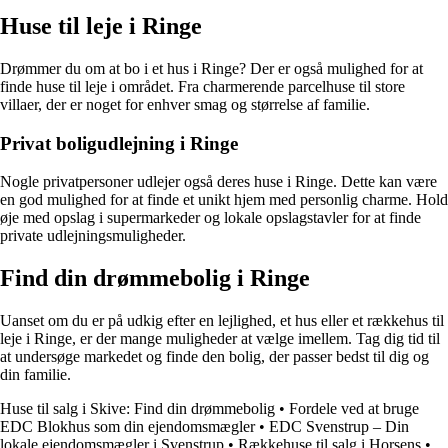
Huse til leje i Ringe
Drømmer du om at bo i et hus i Ringe? Der er også mulighed for at
finde huse til leje i området. Fra charmerende parcelhuse til store
villaer, der er noget for enhver smag og størrelse af familie.
Privat boligudlejning i Ringe
Nogle privatpersoner udlejer også deres huse i Ringe. Dette kan være
en god mulighed for at finde et unikt hjem med personlig charme. Hold
øje med opslag i supermarkeder og lokale opslagstavler for at finde
private udlejningsmuligheder.
Find din drømmebolig i Ringe
Uanset om du er på udkig efter en lejlighed, et hus eller et rækkehus til
leje i Ringe, er der mange muligheder at vælge imellem. Tag dig tid til
at undersøge markedet og finde den bolig, der passer bedst til dig og
din familie.
Huse til salg i Skive: Find din drømmebolig
•
Fordele ved at bruge
EDC Blokhus som din ejendomsmægler
•
EDC Svenstrup – Din
lokale ejendomsmægler i Svenstrup
•
Rækkehuse til salg i Horsens
•