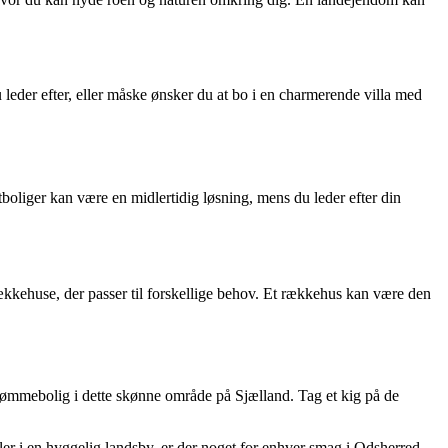
u leder efter, eller måske ønsker du at bo i en charmerende villa med
oliger kan være en midlertidig løsning, mens du leder efter din
ækkehuse, der passer til forskellige behov. Et rækkehus kan være den
 drømmebolig i dette skønne område på Sjælland. Tag et kig på de
ler i en hyggelig landsby, er der noget for enhver smag i Odsherred.