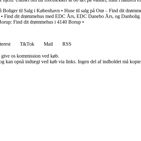
å Boliger til Salg i København
•
Huse til salg på Orø – Find dit drøm
•
Find dit drømmehus med EDC Års, EDC Danebo Års, og Danbolig
i Borup: Find dit drømmehus i 4140 Borup
•
terest
TikTok
Mail
RSS
n give os kommission ved køb.
og kan opnå indtægt ved køb via links. Ingen del af indholdet må kopiere