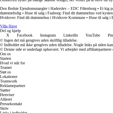
Den Bedste Ejendomsmægler i Haderslev – EDC Filtenborg
•
Et kig p
drømmebolig
•
Huse til salg i Faaborg: Find dit drømmehus ved kysten
Hvidovre: Find dit drømmehus i Hvidovre Kommune
•
Huse til salg 
V
illa
H
ave
Del og hjælp
X
Facebook
Instagram
LinkedIn
YouTube
Pin
© Ingen del må gengives uden skriftlig tilladelse.
© Indholdet må ikke gengives uden tilladelse. Nogle links på siden ka
© Denne side er underlagt ophavsret. Vi arbejder med affiliatepartnere 
Om os
Starten
Hvad vi står for
Teamet
Støt os
Lokationer
Teamwork
Reklamepartner
Støtter
Henviser
Allieret
Pressekontakt
Skriv
Links i indholdet