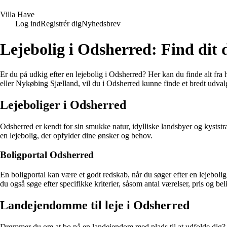
V
illa
H
ave
Log ind
Registrér dig
Nyhedsbrev
Lejebolig i Odsherred: Find dit 
Er du på udkig efter en lejebolig i Odsherred? Her kan du finde alt fr
eller Nykøbing Sjælland, vil du i Odsherred kunne finde et bredt udvalg a
Lejeboliger i Odsherred
Odsherred er kendt for sin smukke natur, idylliske landsbyer og kystst
en lejebolig, der opfylder dine ønsker og behov.
Boligportal Odsherred
En boligportal kan være et godt redskab, når du søger efter en lejebolig
du også søge efter specifikke kriterier, såsom antal værelser, pris og be
Landejendomme til leje i Odsherred
Drømmer du om at bo på en landejendom med plads til at udfolde dig?