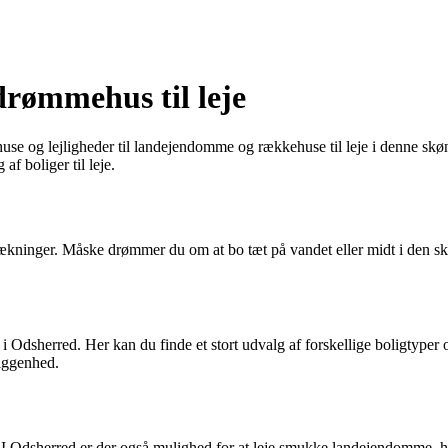
drømmehus til leje
a huse og lejligheder til landejendomme og rækkehuse til leje i denne s
f boliger til leje.
rækninger. Måske drømmer du om at bo tæt på vandet eller midt i den sk
 i Odsherred. Her kan du finde et stort udvalg af forskellige boligtyper 
liggenhed.
 I Odsherred er der også mulighed for at leje smukke landejendomme,