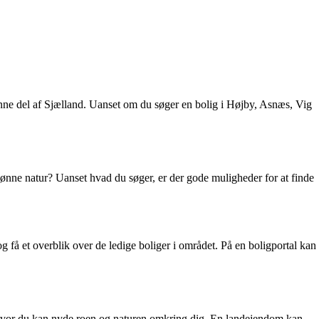
kønne del af Sjælland. Uanset om du søger en bolig i Højby, Asnæs, Vig
ønne natur? Uanset hvad du søger, er der gode muligheder for at finde
og få et overblik over de ledige boliger i området. På en boligportal kan
 hvor du kan nyde roen og naturen omkring dig. En landejendom kan