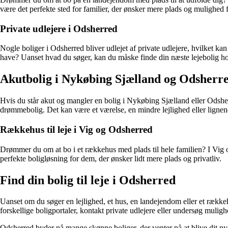
være det perfekte sted for familier, der ønsker mere plads og mulighed 
Private udlejere i Odsherred
Nogle boliger i Odsherred bliver udlejet af private udlejere, hvilket kan
have? Uanset hvad du søger, kan du måske finde din næste lejebolig hos
Akutbolig i Nykøbing Sjælland og Odsherr
Hvis du står akut og mangler en bolig i Nykøbing Sjælland eller Odsher
drømmebolig. Det kan være et værelse, en mindre lejlighed eller lignen
Rækkehus til leje i Vig og Odsherred
Drømmer du om at bo i et rækkehus med plads til hele familien? I Vig o
perfekte boligløsning for dem, der ønsker lidt mere plads og privatliv.
Find din bolig til leje i Odsherred
Uanset om du søger en lejlighed, et hus, en landejendom eller et række
forskellige boligportaler, kontakt private udlejere eller undersøg mulig
Odsherred byder på mange skønne boliger, der venter på at blive dit ny