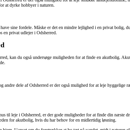
for at dyrke hobbyer i naturen.
 have sine fordele. Måske er det en mindre lejlighed i en privat bolig, d
 en privat udlejer i Odsherred.
ed
red, kan du også undersøge muligheden for at finde en akutbolig. Akutb
de.
g andre dele af Odsherred er der også mulighed for at leje hyggelige r
hus til leje i Odsherred, er der gode muligheder for at finde din næste
heden for akutbolig, hvis du har behov for en midlertidig løsning.
e hjem. Uanset om du foretrækker at bo tæt på vandet, midt i naturen el