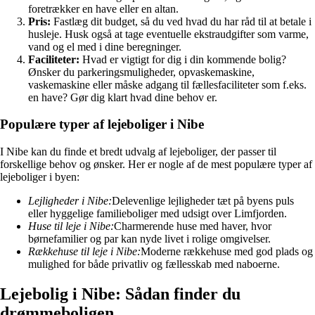
foretrækker en have eller en altan.
Pris:
Fastlæg dit budget, så du ved hvad du har råd til at betale i
husleje. Husk også at tage eventuelle ekstraudgifter som varme,
vand og el med i dine beregninger.
Faciliteter:
Hvad er vigtigt for dig i din kommende bolig?
Ønsker du parkeringsmuligheder, opvaskemaskine,
vaskemaskine eller måske adgang til fællesfaciliteter som f.eks.
en have? Gør dig klart hvad dine behov er.
Populære typer af lejeboliger i Nibe
I Nibe kan du finde et bredt udvalg af lejeboliger, der passer til
forskellige behov og ønsker. Her er nogle af de mest populære typer af
lejeboliger i byen:
Lejligheder i Nibe:
Delevenlige lejligheder tæt på byens puls
eller hyggelige familieboliger med udsigt over Limfjorden.
Huse til leje i Nibe:
Charmerende huse med haver, hvor
børnefamilier og par kan nyde livet i rolige omgivelser.
Rækkehuse til leje i Nibe:
Moderne rækkehuse med god plads og
mulighed for både privatliv og fællesskab med naboerne.
Lejebolig i Nibe: Sådan finder du
drømmeboligen