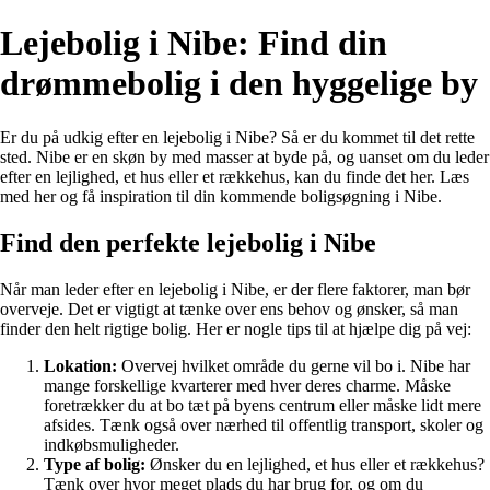
Lejebolig i Nibe: Find din
drømmebolig i den hyggelige by
Er du på udkig efter en lejebolig i Nibe? Så er du kommet til det rette
sted. Nibe er en skøn by med masser at byde på, og uanset om du leder
efter en lejlighed, et hus eller et rækkehus, kan du finde det her. Læs
med her og få inspiration til din kommende boligsøgning i Nibe.
Find den perfekte lejebolig i Nibe
Når man leder efter en lejebolig i Nibe, er der flere faktorer, man bør
overveje. Det er vigtigt at tænke over ens behov og ønsker, så man
finder den helt rigtige bolig. Her er nogle tips til at hjælpe dig på vej:
Lokation:
Overvej hvilket område du gerne vil bo i. Nibe har
mange forskellige kvarterer med hver deres charme. Måske
foretrækker du at bo tæt på byens centrum eller måske lidt mere
afsides. Tænk også over nærhed til offentlig transport, skoler og
indkøbsmuligheder.
Type af bolig:
Ønsker du en lejlighed, et hus eller et rækkehus?
Tænk over hvor meget plads du har brug for, og om du