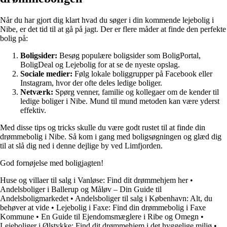
Når du har gjort dig klart hvad du søger i din kommende lejebolig i
Nibe, er det tid til at gå på jagt. Der er flere måder at finde den perfekte
bolig på:
Boligsider:
Besøg populære boligsider som BoligPortal,
BoligDeal og Lejebolig for at se de nyeste opslag.
Sociale medier:
Følg lokale boliggrupper på Facebook eller
Instagram, hvor der ofte deles ledige boliger.
Netværk:
Spørg venner, familie og kollegaer om de kender til
ledige boliger i Nibe. Mund til mund metoden kan være yderst
effektiv.
Med disse tips og tricks skulle du være godt rustet til at finde din
drømmebolig i Nibe. Så kom i gang med boligsøgningen og glæd dig
til at slå dig ned i denne dejlige by ved Limfjorden.
God fornøjelse med boligjagten!
Huse og villaer til salg i Vanløse: Find dit drømmehjem her
•
Andelsboliger i Ballerup og Måløv – Din Guide til
Andelsboligmarkedet
•
Andelsboliger til salg i København: Alt, du
behøver at vide
•
Lejebolig i Faxe: Find din drømmebolig i Faxe
Kommune
•
En Guide til Ejendomsmæglere i Ribe og Omegn
•
Lejeboliger i Ølstykke: Find dit drømmehjem i det hyggelige miljø
•