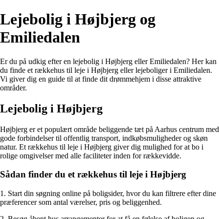
Lejebolig i Højbjerg og
Emiliedalen
Er du på udkig efter en lejebolig i Højbjerg eller Emiliedalen? Her kan
du finde et rækkehus til leje i Højbjerg eller lejeboliger i Emiliedalen.
Vi giver dig en guide til at finde dit drømmehjem i disse attraktive
områder.
Lejebolig i Højbjerg
Højbjerg er et populært område beliggende tæt på Aarhus centrum med
gode forbindelser til offentlig transport, indkøbsmuligheder og skøn
natur. Et rækkehus til leje i Højbjerg giver dig mulighed for at bo i
rolige omgivelser med alle faciliteter inden for rækkevidde.
Sådan finder du et rækkehus til leje i Højbjerg
1. Start din søgning online på boligsider, hvor du kan filtrere efter dine
præferencer som antal værelser, pris og beliggenhed.
2. Besøg åbent hus arrangementer for at få en følelse af boligen og