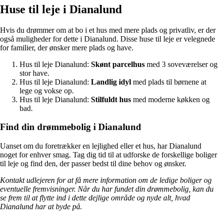
Huse til leje i Dianalund
Hvis du drømmer om at bo i et hus med mere plads og privatliv, er der
også muligheder for dette i Dianalund. Disse huse til leje er velegnede
for familier, der ønsker mere plads og have.
Hus til leje Dianalund:
Skønt parcelhus
med 3 soveværelser og
stor have.
Hus til leje Dianalund:
Landlig idyl
med plads til børnene at
lege og vokse op.
Hus til leje Dianalund:
Stilfuldt hus
med moderne køkken og
bad.
Find din drømmebolig i Dianalund
Uanset om du foretrækker en lejlighed eller et hus, har Dianalund
noget for enhver smag. Tag dig tid til at udforske de forskellige boliger
til leje og find den, der passer bedst til dine behov og ønsker.
Kontakt udlejeren for at få mere information om de ledige boliger og
eventuelle fremvisninger. Når du har fundet din drømmebolig, kan du
se frem til at flytte ind i dette dejlige område og nyde alt, hvad
Dianalund har at byde på.