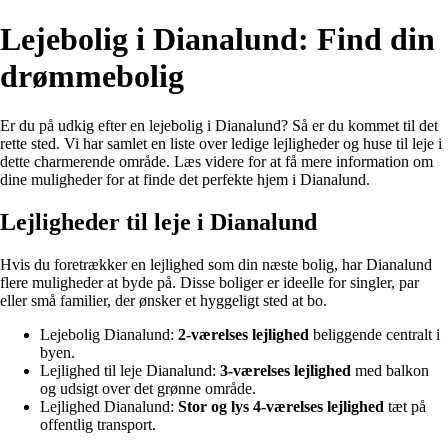
Lejebolig i Dianalund: Find din
drømmebolig
Er du på udkig efter en lejebolig i Dianalund? Så er du kommet til det
rette sted. Vi har samlet en liste over ledige lejligheder og huse til leje i
dette charmerende område. Læs videre for at få mere information om
dine muligheder for at finde det perfekte hjem i Dianalund.
Lejligheder til leje i Dianalund
Hvis du foretrækker en lejlighed som din næste bolig, har Dianalund
flere muligheder at byde på. Disse boliger er ideelle for singler, par
eller små familier, der ønsker et hyggeligt sted at bo.
Lejebolig Dianalund:
2-værelses lejlighed
beliggende centralt i
byen.
Lejlighed til leje Dianalund:
3-værelses lejlighed
med balkon
og udsigt over det grønne område.
Lejlighed Dianalund:
Stor og lys 4-værelses lejlighed
tæt på
offentlig transport.