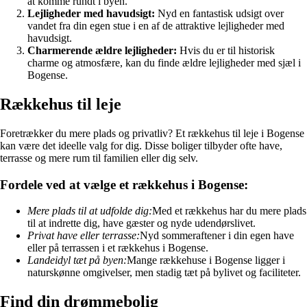
at komme rundt i byen.
Lejligheder med havudsigt:
Nyd en fantastisk udsigt over
vandet fra din egen stue i en af de attraktive lejligheder med
havudsigt.
Charmerende ældre lejligheder:
Hvis du er til historisk
charme og atmosfære, kan du finde ældre lejligheder med sjæl i
Bogense.
Rækkehus til leje
Foretrækker du mere plads og privatliv? Et rækkehus til leje i Bogense
kan være det ideelle valg for dig. Disse boliger tilbyder ofte have,
terrasse og mere rum til familien eller dig selv.
Fordele ved at vælge et rækkehus i Bogense:
Mere plads til at udfolde dig:
Med et rækkehus har du mere plads
til at indrette dig, have gæster og nyde udendørslivet.
Privat have eller terrasse:
Nyd sommeraftener i din egen have
eller på terrassen i et rækkehus i Bogense.
Landeidyl tæt på byen:
Mange rækkehuse i Bogense ligger i
naturskønne omgivelser, men stadig tæt på bylivet og faciliteter.
Find din drømmebolig