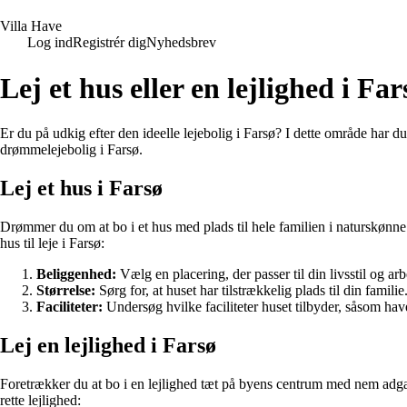
V
illa
H
ave
Log ind
Registrér dig
Nyhedsbrev
Lej et hus eller en lejlighed i Far
Er du på udkig efter den ideelle lejebolig i Farsø? I dette område har du 
drømmelejebolig i Farsø.
Lej et hus i Farsø
Drømmer du om at bo i et hus med plads til hele familien i naturskønne o
hus til leje i Farsø:
Beliggenhed:
Vælg en placering, der passer til din livsstil og arb
Størrelse:
Sørg for, at huset har tilstrækkelig plads til din familie
Faciliteter:
Undersøg hvilke faciliteter huset tilbyder, såsom hav
Lej en lejlighed i Farsø
Foretrækker du at bo i en lejlighed tæt på byens centrum med nem adgang ti
rette lejlighed: