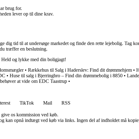
ar brug for.
eden lever op til dine krav.
age dig tid til at undersøge markedet og finde den rette lejebolig. Tag ko
 du træffer en beslutning.
ø. Held og lykke med din boligjagt!
ndomsmægler
•
Rækkehus til Salg i Haderslev: Find dit drømmehjem
•
H
EDC
•
Huse til salg i Bjerringbro – Find din drømmebolig i 8850
•
Landej
 behøver at vide om EDC Taastrup
•
terest
TikTok
Mail
RSS
n give os kommission ved køb.
og kan opnå indtægt ved køb via links. Ingen del af indholdet må kopiere