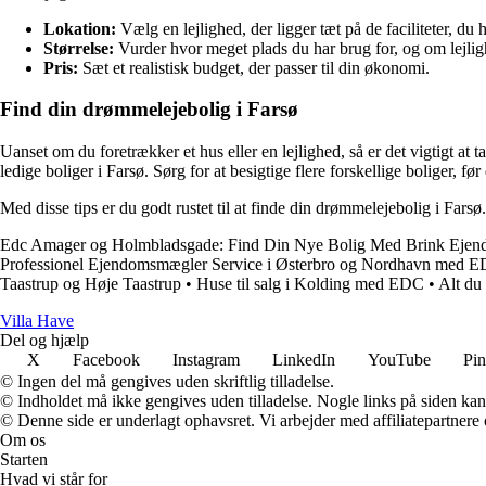
Lokation:
Vælg en lejlighed, der ligger tæt på de faciliteter, du h
Størrelse:
Vurder hvor meget plads du har brug for, og om lejligh
Pris:
Sæt et realistisk budget, der passer til din økonomi.
Find din drømmelejebolig i Farsø
Uanset om du foretrækker et hus eller en lejlighed, så er det vigtigt at t
ledige boliger i Farsø. Sørg for at besigtige flere forskellige boliger, før
Med disse tips er du godt rustet til at finde din drømmelejebolig i Fars
Edc Amager og Holmbladsgade: Find Din Nye Bolig Med Brink Eje
Professionel Ejendomsmægler Service i Østerbro og Nordhavn med 
Taastrup og Høje Taastrup
•
Huse til salg i Kolding med EDC
•
Alt du
V
illa
H
ave
Del og hjælp
X
Facebook
Instagram
LinkedIn
YouTube
Pin
© Ingen del må gengives uden skriftlig tilladelse.
© Indholdet må ikke gengives uden tilladelse. Nogle links på siden ka
© Denne side er underlagt ophavsret. Vi arbejder med affiliatepartnere 
Om os
Starten
Hvad vi står for