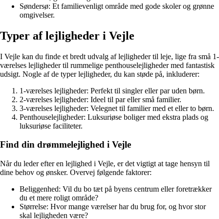
Søndersø: Et familievenligt område med gode skoler og grønne
omgivelser.
Typer af lejligheder i Vejle
I Vejle kan du finde et bredt udvalg af lejligheder til leje, lige fra små 1-
værelses lejligheder til rummelige penthouselejligheder med fantastisk
udsigt. Nogle af de typer lejligheder, du kan støde på, inkluderer:
1-værelses lejligheder: Perfekt til singler eller par uden børn.
2-værelses lejligheder: Ideel til par eller små familier.
3-værelses lejligheder: Velegnet til familier med et eller to børn.
Penthouselejligheder: Luksuriøse boliger med ekstra plads og
luksuriøse faciliteter.
Find din drømmelejlighed i Vejle
Når du leder efter en lejlighed i Vejle, er det vigtigt at tage hensyn til
dine behov og ønsker. Overvej følgende faktorer:
Beliggenhed: Vil du bo tæt på byens centrum eller foretrækker
du et mere roligt område?
Størrelse: Hvor mange værelser har du brug for, og hvor stor
skal lejligheden være?