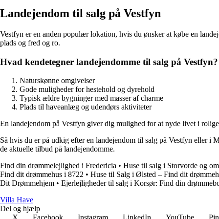
Landejendom til salg på Vestfyn
Vestfyn er en anden populær lokation, hvis du ønsker at købe en lan
plads og fred og ro.
Hvad kendetegner landejendomme til salg på Vestfyn?
Naturskønne omgivelser
Gode muligheder for hestehold og dyrehold
Typisk ældre bygninger med masser af charme
Plads til haveanlæg og udendørs aktiviteter
En landejendom på Vestfyn giver dig mulighed for at nyde livet i rolige
Så hvis du er på udkig efter en landejendom til salg på Vestfyn eller 
de aktuelle tilbud på landejendomme.
Find din drømmelejlighed i Fredericia
•
Huse til salg i Storvorde og o
Find dit drømmehus i 8722
•
Huse til Salg i Ølsted – Find dit drømmeh
Dit Drømmehjem
•
Ejerlejligheder til salg i Korsør: Find din drømme
V
illa
H
ave
Del og hjælp
X
Facebook
Instagram
LinkedIn
YouTube
Pin