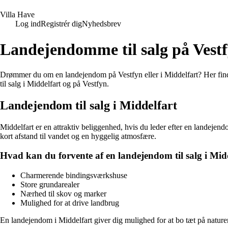
V
illa
H
ave
Log ind
Registrér dig
Nyhedsbrev
Landejendomme til salg på Vestf
Drømmer du om en landejendom på Vestfyn eller i Middelfart? Her fin
til salg i Middelfart og på Vestfyn.
Landejendom til salg i Middelfart
Middelfart er en attraktiv beliggenhed, hvis du leder efter en landejend
kort afstand til vandet og en hyggelig atmosfære.
Hvad kan du forvente af en landejendom til salg i Mid
Charmerende bindingsværkshuse
Store grundarealer
Nærhed til skov og marker
Mulighed for at drive landbrug
En landejendom i Middelfart giver dig mulighed for at bo tæt på nature