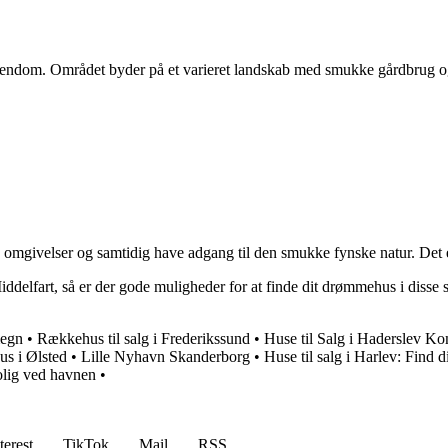
dejendom. Området byder på et varieret landskab med smukke gårdbrug
 omgivelser og samtidig have adgang til den smukke fynske natur. Det er
i Middelfart, så er der gode muligheder for at finde dit drømmehus i di
megn
•
Rækkehus til salg i Frederikssund
•
Huse til Salg i Haderslev K
us i Ølsted
•
Lille Nyhavn Skanderborg
•
Huse til salg i Harlev: Find
bolig ved havnen
•
terest
TikTok
Mail
RSS