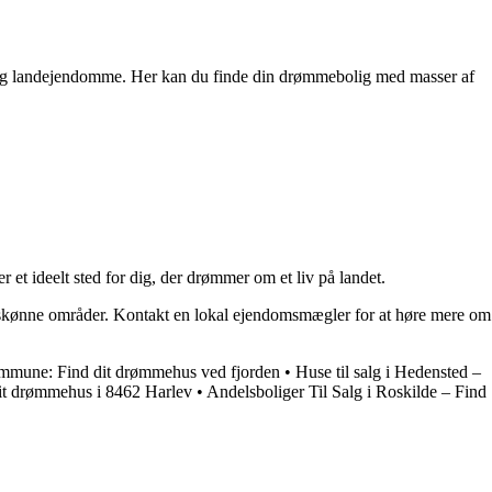
 og landejendomme. Her kan du finde din drømmebolig med masser af
 et ideelt sted for dig, der drømmer om et liv på landet.
sse skønne områder. Kontakt en lokal ejendomsmægler for at høre mere om
ommune: Find dit drømmehus ved fjorden
•
Huse til salg i Hedensted –
 dit drømmehus i 8462 Harlev
•
Andelsboliger Til Salg i Roskilde – Find