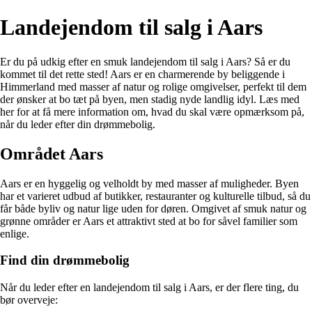
Landejendom til salg i Aars
Er du på udkig efter en smuk landejendom til salg i Aars? Så er du
kommet til det rette sted! Aars er en charmerende by beliggende i
Himmerland med masser af natur og rolige omgivelser, perfekt til dem
der ønsker at bo tæt på byen, men stadig nyde landlig idyl. Læs med
her for at få mere information om, hvad du skal være opmærksom på,
når du leder efter din drømmebolig.
Området Aars
Aars er en hyggelig og velholdt by med masser af muligheder. Byen
har et varieret udbud af butikker, restauranter og kulturelle tilbud, så du
får både byliv og natur lige uden for døren. Omgivet af smuk natur og
grønne områder er Aars et attraktivt sted at bo for såvel familier som
enlige.
Find din drømmebolig
Når du leder efter en landejendom til salg i Aars, er der flere ting, du
bør overveje: