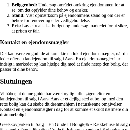
Beliggenhed:
Undersøg området omkring ejendommen for at
se, om det opfylder dine behov og ønsker.
Stand:
Vær opmærksom på ejendommens stand og om der er
behov for renovering eller vedligeholdelse.
Pris:
Lav et realistisk budget og undersøg markedet for at sikre,
at prisen er fair.
Kontakt en ejendomsmægler
Det kan være en god idé at kontakte en lokal ejendomsmægler, når du
leder efter en landejendom til salg i Aars. En ejendomsmægler har
indsigt i markedet og kan hjælpe dig med at finde netop den bolig, der
passer til dine behov.
Slutningen
Vi håber, at denne guide har været nyttig i din søgen efter en
landejendom til salg i Aars. Aars er et dejligt sted at bo, og med den
rette bolig kan du skabe dit drømmehjem i naturskønne omgivelser.
Kontakt en ejendomsmægler i dag for at komme et skridt nærmere din
drømmebolig!
Geelskovparken til Salg – En Guide til Boligkøb
•
Rækkehuse til salg i
Næstved
•
Den Ultimative Guide til Erhvervsmæglere i København
•